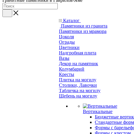
Гранитные памятники в Гаврилов-Яме
Каталог
Памятники из гранита
Памятники из мрамора
Цоколя
Ограды
Цветники
Надгробная плита
Вазы
Декор на памятник
Колумбарий
Кресты
Плитка на могилу
Столики, Лавочки
Табличка на могилу
Щебень на могилу
Вертикальные
Бюджетные вертик
Стандартные фор
Формы с барельеф
Формы с крестом