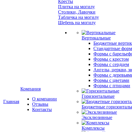
Кресты
Плитка на могилу
Столики, Лавочки
Табличка на могилу
Щебень на могилу
Вертикальные
Бюджетные вертик
Стандартные фор
Формы с барельеф
Формы с крестом
Формы с сердцем
Ангелы, церкви, м
Формы с деревьям
Формы с цветами
Формы с птицами
Компания
Горизонтальные
О компании
Главная
Отзывы
Бюджетные горизонталь
Контакты
Эксклюзивные
Комплексы