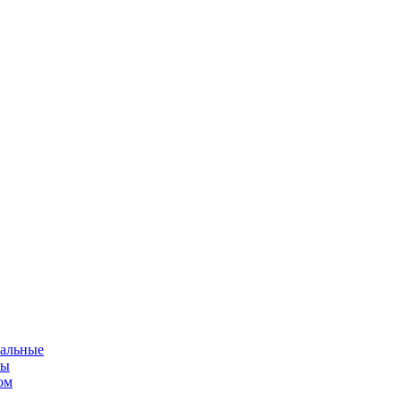
альные
мы
ом