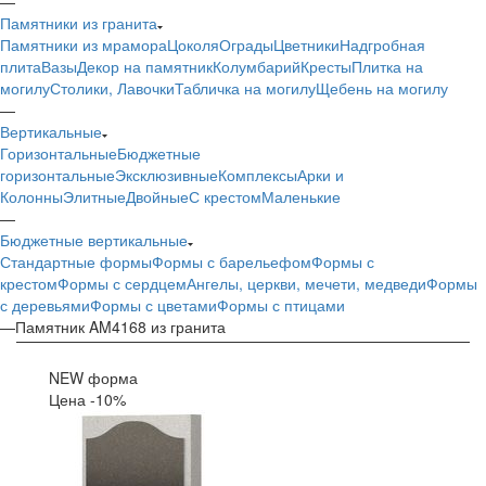
—
Памятники из гранита
Памятники из мрамора
Цоколя
Ограды
Цветники
Надгробная
плита
Вазы
Декор на памятник
Колумбарий
Кресты
Плитка на
могилу
Столики, Лавочки
Табличка на могилу
Щебень на могилу
—
Вертикальные
Горизонтальные
Бюджетные
горизонтальные
Эксклюзивные
Комплексы
Арки и
Колонны
Элитные
Двойные
С крестом
Маленькие
—
Бюджетные вертикальные
Стандартные формы
Формы с барельефом
Формы с
крестом
Формы с сердцем
Ангелы, церкви, мечети, медведи
Формы
с деревьями
Формы с цветами
Формы с птицами
—
Памятник AM4168 из гранита
NEW форма
Цена -10%