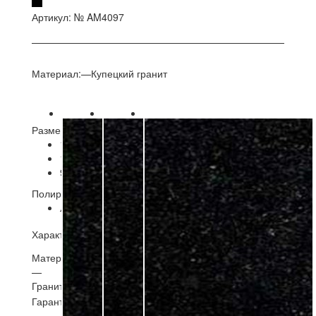
Артикул:
№ AM4097
Материал:
—
Купецкий гранит
Размер В/Ш/Т, мм.
—
900/400/50;
1000/500/50;
1000/500/70;
900/400/50;
Полировка
—
Лицевая
Лицевая
Характеристики
Материал
—
Гранит
Гарантия материал
—