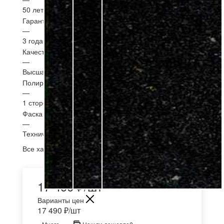
50 лет
Гарантия установка
—
3 года
Качество
—
Высшая категория
Полировка
—
1 сторона
Фаска
—
Техническая (1-10 мм.)
Все характеристики
17 490
₽
/шт
Варианты цен
17 490
₽
/шт