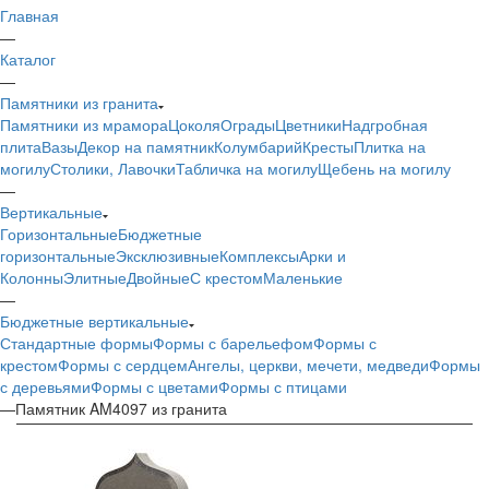
Главная
—
Каталог
—
Памятники из гранита
Памятники из мрамора
Цоколя
Ограды
Цветники
Надгробная
плита
Вазы
Декор на памятник
Колумбарий
Кресты
Плитка на
могилу
Столики, Лавочки
Табличка на могилу
Щебень на могилу
—
Вертикальные
Горизонтальные
Бюджетные
горизонтальные
Эксклюзивные
Комплексы
Арки и
Колонны
Элитные
Двойные
С крестом
Маленькие
—
Бюджетные вертикальные
Стандартные формы
Формы с барельефом
Формы с
крестом
Формы с сердцем
Ангелы, церкви, мечети, медведи
Формы
с деревьями
Формы с цветами
Формы с птицами
—
Памятник AM4097 из гранита