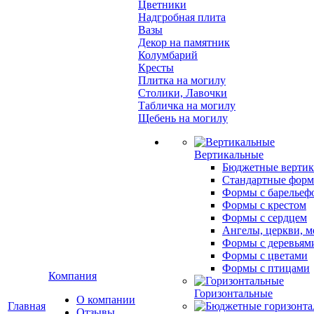
Цветники
Надгробная плита
Вазы
Декор на памятник
Колумбарий
Кресты
Плитка на могилу
Столики, Лавочки
Табличка на могилу
Щебень на могилу
Вертикальные
Бюджетные вертик
Стандартные фор
Формы с барельеф
Формы с крестом
Формы с сердцем
Ангелы, церкви, м
Формы с деревьям
Формы с цветами
Формы с птицами
Компания
Горизонтальные
О компании
Главная
Отзывы