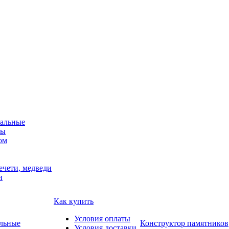
альные
мы
ом
ечети, медведи
и
Как купить
Условия оплаты
Конструктор памятников
Условия доставки