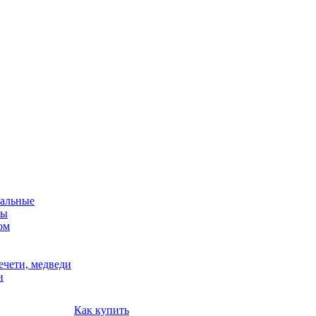
альные
мы
ом
ечети, медведи
и
Как купить