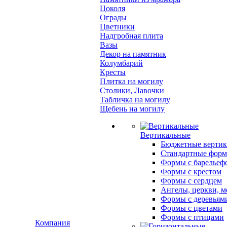
Цоколя
Ограды
Цветники
Надгробная плита
Вазы
Декор на памятник
Колумбарий
Кресты
Плитка на могилу
Столики, Лавочки
Табличка на могилу
Щебень на могилу
Вертикальные
Бюджетные вертик
Стандартные фор
Формы с барельеф
Формы с крестом
Формы с сердцем
Ангелы, церкви, м
Формы с деревьям
Формы с цветами
Формы с птицами
Компания