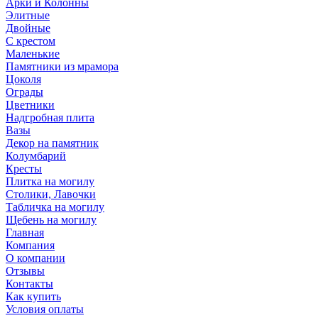
Арки и Колонны
Элитные
Двойные
С крестом
Маленькие
Памятники из мрамора
Цоколя
Ограды
Цветники
Надгробная плита
Вазы
Декор на памятник
Колумбарий
Кресты
Плитка на могилу
Столики, Лавочки
Табличка на могилу
Щебень на могилу
Главная
Компания
О компании
Отзывы
Контакты
Как купить
Условия оплаты