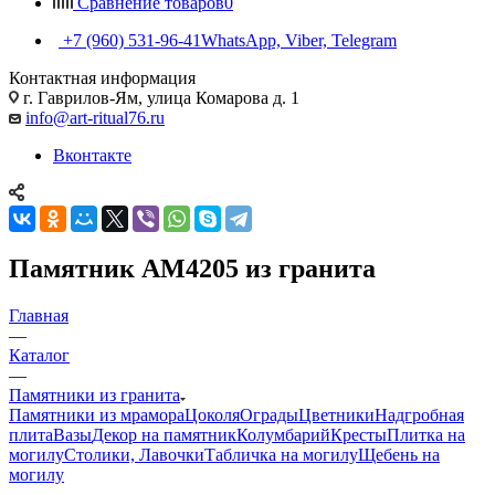
Сравнение товаров
0
+7 (960) 531-96-41
WhatsApp, Viber, Telegram
Контактная информация
г. Гаврилов-Ям, улица Комарова д. 1
info@art-ritual76.ru
Вконтакте
Памятник AM4205 из гранита
Главная
—
Каталог
—
Памятники из гранита
Памятники из мрамора
Цоколя
Ограды
Цветники
Надгробная
плита
Вазы
Декор на памятник
Колумбарий
Кресты
Плитка на
могилу
Столики, Лавочки
Табличка на могилу
Щебень на
могилу
—