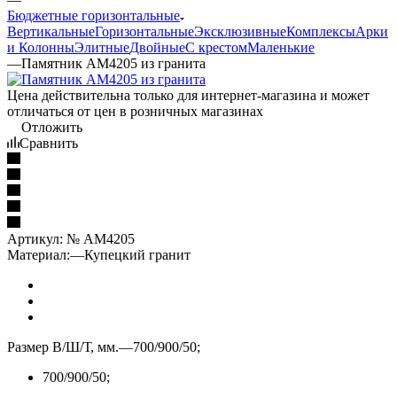
Бюджетные горизонтальные
Вертикальные
Горизонтальные
Эксклюзивные
Комплексы
Арки
и Колонны
Элитные
Двойные
С крестом
Маленькие
—
Памятник AM4205 из гранита
Цена действительна только для интернет-магазина и может
отличаться от цен в розничных магазинах
Отложить
Сравнить
Артикул:
№ AM4205
Материал:
—
Купецкий гранит
Размер В/Ш/Т, мм.
—
700/900/50;
700/900/50;