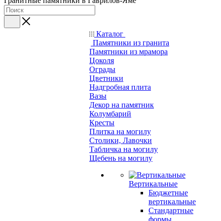
Гранитные памятники в Гаврилов-Яме
Каталог
Памятники из гранита
Памятники из мрамора
Цоколя
Ограды
Цветники
Надгробная плита
Вазы
Декор на памятник
Колумбарий
Кресты
Плитка на могилу
Столики, Лавочки
Табличка на могилу
Щебень на могилу
Вертикальные
Бюджетные
вертикальные
Стандартные
формы