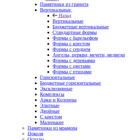
Памятники из гранита
Вертикальные
Назад
Вертикальные
Бюджетные вертикальные
Стандартные формы
Формы с барельефом
Формы с крестом
Формы с сердцем
Ангелы, церкви, мечети, медведи
Формы с деревьями
Формы с цветами
Формы с птицами
Горизонтальные
Бюджетные горизонтальные
Эксклюзивные
Комплексы
Арки и Колонны
Элитные
Двойные
С крестом
Маленькие
Памятники из мрамора
Цоколя
Ограды