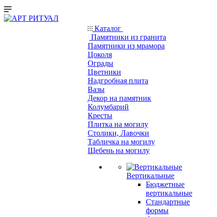
Каталог
Памятники из гранита
Памятники из мрамора
Цоколя
Ограды
Цветники
Надгробная плита
Вазы
Декор на памятник
Колумбарий
Кресты
Плитка на могилу
Столики, Лавочки
Табличка на могилу
Щебень на могилу
Вертикальные
Бюджетные
вертикальные
Стандартные
формы