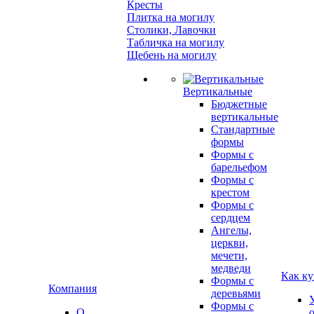
Кресты
Плитка на могилу
Столики, Лавочки
Табличка на могилу
Щебень на могилу
Вертикальные
Бюджетные
вертикальные
Стандартные
формы
Формы с
барельефом
Формы с
крестом
Формы с
сердцем
Ангелы,
церкви,
мечети,
медведи
Как ку
Формы с
Компания
деревьями
Формы с
О