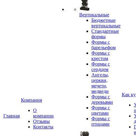
Вертикальные
Бюджетные
вертикальные
Стандартные
формы
Формы с
барельефом
Формы с
крестом
Формы с
сердцем
Ангелы,
церкви,
мечети,
медведи
Как ку
Формы с
Компания
деревьями
Формы с
О
цветами
Главная
компании
Формы с
Отзывы
птицами
Контакты