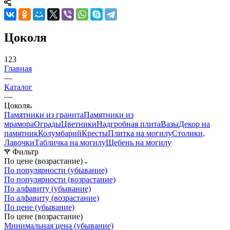
Цоколя
123
Главная
—
Каталог
—
Цоколя
Памятники из гранита
Памятники из
мрамора
Ограды
Цветники
Надгробная плита
Вазы
Декор на
памятник
Колумбарий
Кресты
Плитка на могилу
Столики,
Лавочки
Табличка на могилу
Щебень на могилу
Фильтр
По цене (возрастание)
По популярности (убывание)
По популярности (возрастание)
По алфавиту (убывание)
По алфавиту (возрастание)
По цене (убывание)
По цене (возрастание)
Минимальная цена (убывание)