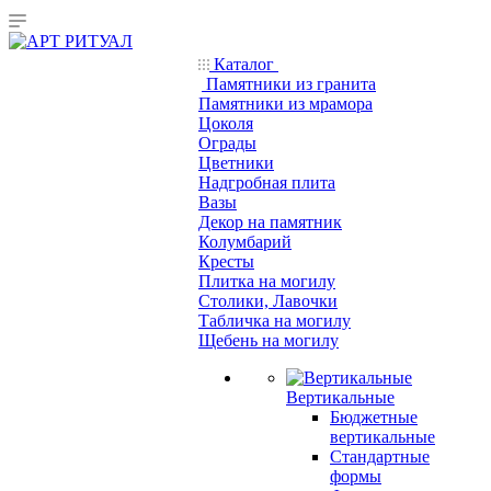
Каталог
Памятники из гранита
Памятники из мрамора
Цоколя
Ограды
Цветники
Надгробная плита
Вазы
Декор на памятник
Колумбарий
Кресты
Плитка на могилу
Столики, Лавочки
Табличка на могилу
Щебень на могилу
Вертикальные
Бюджетные
вертикальные
Стандартные
формы