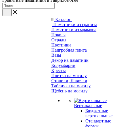
Гранитные памятники в Гаврилов-Яме
Каталог
Памятники из гранита
Памятники из мрамора
Цоколя
Ограды
Цветники
Надгробная плита
Вазы
Декор на памятник
Колумбарий
Кресты
Плитка на могилу
Столики, Лавочки
Табличка на могилу
Щебень на могилу
Вертикальные
Бюджетные
вертикальные
Стандартные
формы