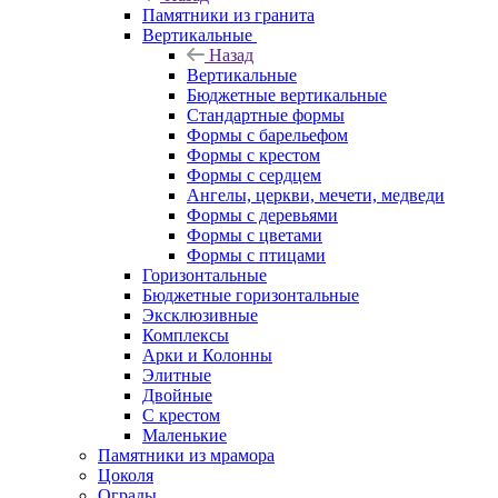
Памятники из гранита
Вертикальные
Назад
Вертикальные
Бюджетные вертикальные
Стандартные формы
Формы с барельефом
Формы с крестом
Формы с сердцем
Ангелы, церкви, мечети, медведи
Формы с деревьями
Формы с цветами
Формы с птицами
Горизонтальные
Бюджетные горизонтальные
Эксклюзивные
Комплексы
Арки и Колонны
Элитные
Двойные
С крестом
Маленькие
Памятники из мрамора
Цоколя
Ограды