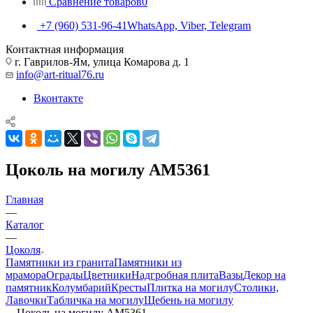
Сравнение товаров
0
+7 (960) 531-96-41
WhatsApp, Viber, Telegram
Контактная информация
г. Гаврилов-Ям, улица Комарова д. 1
info@art-ritual76.ru
Вконтакте
Цоколь на могилу AM5361
Главная
—
Каталог
—
Цоколя
Памятники из гранита
Памятники из
мрамора
Ограды
Цветники
Надгробная плита
Вазы
Декор на
памятник
Колумбарий
Кресты
Плитка на могилу
Столики,
Лавочки
Табличка на могилу
Щебень на могилу
—
Цоколь на могилу AM5361