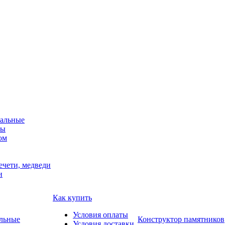
альные
мы
ом
ечети, медведи
и
Как купить
Условия оплаты
Конструктор памятников
Условия доставки