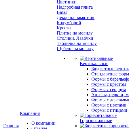
Цветники
Надгробная плита
Вазы
Декор на памятник
Колумбарий
Кресты
Плитка на могилу
Столики, Лавочки
Табличка на могилу
Щебень на могилу
Вертикальные
Бюджетные вертик
Стандартные фор
Формы с барельеф
Формы с крестом
Формы с сердцем
Ангелы, церкви, м
Формы с деревьям
Формы с цветами
Формы с птицами
Компания
Горизонтальные
О компании
Главная
Отзывы