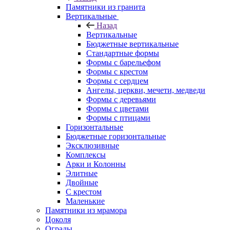
Памятники из гранита
Вертикальные
Назад
Вертикальные
Бюджетные вертикальные
Стандартные формы
Формы с барельефом
Формы с крестом
Формы с сердцем
Ангелы, церкви, мечети, медведи
Формы с деревьями
Формы с цветами
Формы с птицами
Горизонтальные
Бюджетные горизонтальные
Эксклюзивные
Комплексы
Арки и Колонны
Элитные
Двойные
С крестом
Маленькие
Памятники из мрамора
Цоколя
Ограды