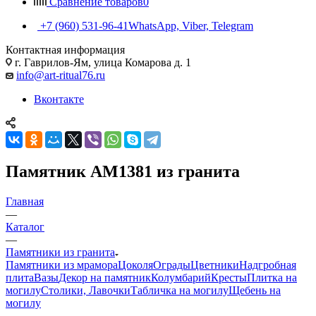
Сравнение товаров
0
+7 (960) 531-96-41
WhatsApp, Viber, Telegram
Контактная информация
г. Гаврилов-Ям, улица Комарова д. 1
info@art-ritual76.ru
Вконтакте
Памятник AM1381 из гранита
Главная
—
Каталог
—
Памятники из гранита
Памятники из мрамора
Цоколя
Ограды
Цветники
Надгробная
плита
Вазы
Декор на памятник
Колумбарий
Кресты
Плитка на
могилу
Столики, Лавочки
Табличка на могилу
Щебень на
могилу
—