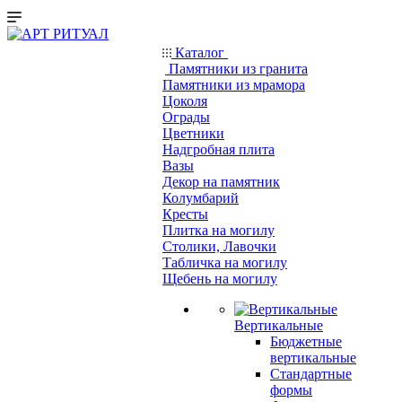
Каталог
Памятники из гранита
Памятники из мрамора
Цоколя
Ограды
Цветники
Надгробная плита
Вазы
Декор на памятник
Колумбарий
Кресты
Плитка на могилу
Столики, Лавочки
Табличка на могилу
Щебень на могилу
Вертикальные
Бюджетные
вертикальные
Стандартные
формы