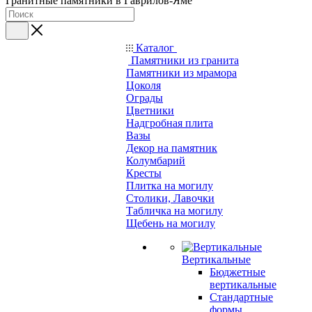
Гранитные памятники в Гаврилов-Яме
Каталог
Памятники из гранита
Памятники из мрамора
Цоколя
Ограды
Цветники
Надгробная плита
Вазы
Декор на памятник
Колумбарий
Кресты
Плитка на могилу
Столики, Лавочки
Табличка на могилу
Щебень на могилу
Вертикальные
Бюджетные
вертикальные
Стандартные
формы