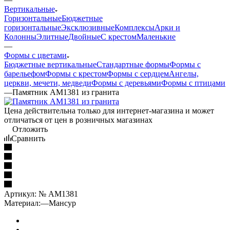
Вертикальные
Горизонтальные
Бюджетные
горизонтальные
Эксклюзивные
Комплексы
Арки и
Колонны
Элитные
Двойные
С крестом
Маленькие
—
Формы с цветами
Бюджетные вертикальные
Стандартные формы
Формы с
барельефом
Формы с крестом
Формы с сердцем
Ангелы,
церкви, мечети, медведи
Формы с деревьями
Формы с птицами
—
Памятник AM1381 из гранита
Цена действительна только для интернет-магазина и может
отличаться от цен в розничных магазинах
Отложить
Сравнить
Артикул:
№ AM1381
Материал:
—
Мансур