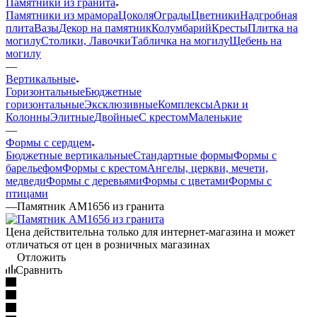
Памятники из гранита
Памятники из мрамора
Цоколя
Ограды
Цветники
Надгробная
плита
Вазы
Декор на памятник
Колумбарий
Кресты
Плитка на
могилу
Столики, Лавочки
Табличка на могилу
Щебень на
могилу
—
Вертикальные
Горизонтальные
Бюджетные
горизонтальные
Эксклюзивные
Комплексы
Арки и
Колонны
Элитные
Двойные
С крестом
Маленькие
—
Формы с сердцем
Бюджетные вертикальные
Стандартные формы
Формы с
барельефом
Формы с крестом
Ангелы, церкви, мечети,
медведи
Формы с деревьями
Формы с цветами
Формы с
птицами
—
Памятник AM1656 из гранита
Цена действительна только для интернет-магазина и может
отличаться от цен в розничных магазинах
Отложить
Сравнить