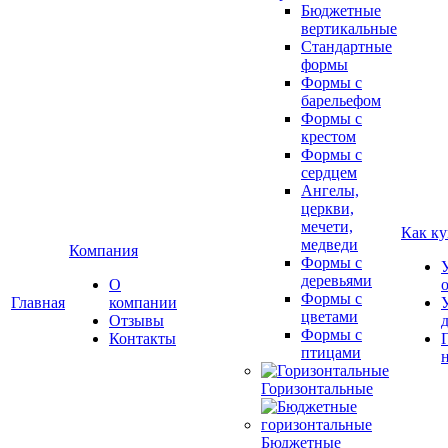
Бюджетные
вертикальные
Стандартные
формы
Формы с
барельефом
Формы с
крестом
Формы с
сердцем
Ангелы,
церкви,
мечети,
Как ку
медведи
Компания
Формы с
деревьями
О
Формы с
Главная
компании
цветами
Отзывы
Формы с
Контакты
птицами
Горизонтальные
Бюджетные