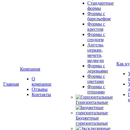
Стандартные
формы
Формы с
барельефом
Формы с
крестом
Формы с
сердцем
Ангелы,
церкви,
мечети,
медведи
Как ку
Формы с
Компания
деревьями
Формы с
О
цветами
Главная
компании
Формы с
Отзывы
птицами
Контакты
Горизонтальные
Бюджетные
горизонтальные