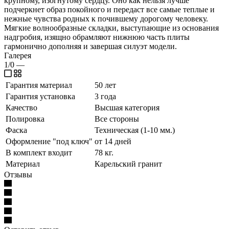
крупному, изогнутому сердцу. Оно как нельзя лучше
подчеркнет образ покойного и передаст все самые теплые и
нежные чувства родных к почившему дорогому человеку.
Мягкие волнообразные складки, выступающие из основания
надгробия, изящно обрамляют нижнюю часть плиты
гармонично дополняя и завершая силуэт модели.
Галерея
1/0
—
Гарантия материал
50 лет
Гарантия установка
3 года
Качество
Высшая категория
Полировка
Все стороны
Фаска
Техническая (1-10 мм.)
Оформление "под ключ"
от 14 дней
В комплект входит
78 кг.
Материал
Карельский гранит
Отзывы