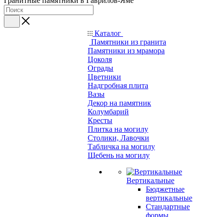
Гранитные памятники в Гаврилов-Яме
Каталог
Памятники из гранита
Памятники из мрамора
Цоколя
Ограды
Цветники
Надгробная плита
Вазы
Декор на памятник
Колумбарий
Кресты
Плитка на могилу
Столики, Лавочки
Табличка на могилу
Щебень на могилу
Вертикальные
Бюджетные
вертикальные
Стандартные
формы