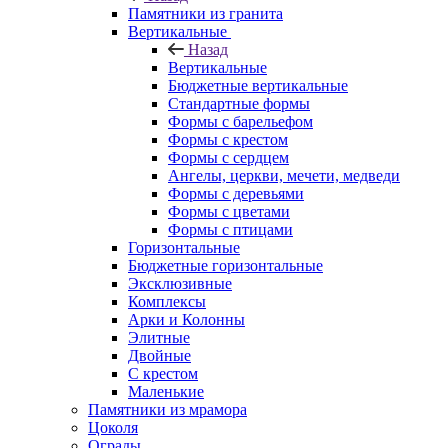
Памятники из гранита
Вертикальные
Назад
Вертикальные
Бюджетные вертикальные
Стандартные формы
Формы с барельефом
Формы с крестом
Формы с сердцем
Ангелы, церкви, мечети, медведи
Формы с деревьями
Формы с цветами
Формы с птицами
Горизонтальные
Бюджетные горизонтальные
Эксклюзивные
Комплексы
Арки и Колонны
Элитные
Двойные
С крестом
Маленькие
Памятники из мрамора
Цоколя
Ограды