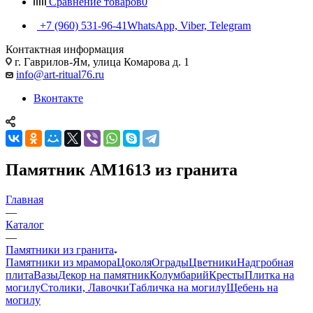
Сравнение товаров
0
+7 (960) 531-96-41
WhatsApp, Viber, Telegram
Контактная информация
г. Гаврилов-Ям, улица Комарова д. 1
info@art-ritual76.ru
Вконтакте
Памятник AM1613 из гранита
Главная
—
Каталог
—
Памятники из гранита
Памятники из мрамора
Цоколя
Ограды
Цветники
Надгробная
плита
Вазы
Декор на памятник
Колумбарий
Кресты
Плитка на
могилу
Столики, Лавочки
Табличка на могилу
Щебень на
могилу
—