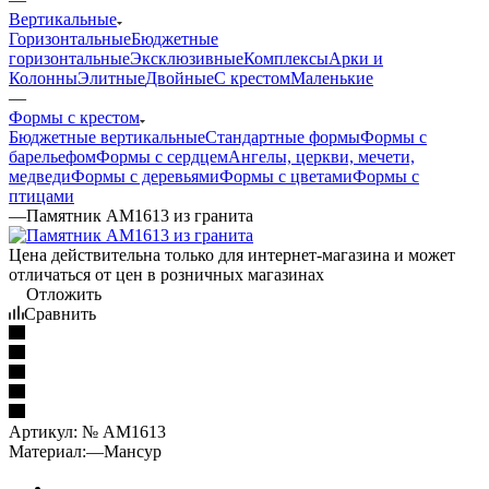
Вертикальные
Горизонтальные
Бюджетные
горизонтальные
Эксклюзивные
Комплексы
Арки и
Колонны
Элитные
Двойные
С крестом
Маленькие
—
Формы с крестом
Бюджетные вертикальные
Стандартные формы
Формы с
барельефом
Формы с сердцем
Ангелы, церкви, мечети,
медведи
Формы с деревьями
Формы с цветами
Формы с
птицами
—
Памятник AM1613 из гранита
Цена действительна только для интернет-магазина и может
отличаться от цен в розничных магазинах
Отложить
Сравнить
Артикул:
№ AM1613
Материал:
—
Мансур