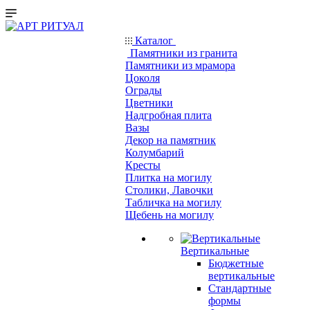
Каталог
Памятники из гранита
Памятники из мрамора
Цоколя
Ограды
Цветники
Надгробная плита
Вазы
Декор на памятник
Колумбарий
Кресты
Плитка на могилу
Столики, Лавочки
Табличка на могилу
Щебень на могилу
Вертикальные
Бюджетные
вертикальные
Стандартные
формы