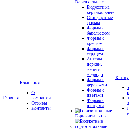
Вертикальные
Бюджетные
вертикальные
Стандартные
формы
Формы с
барельефом
Формы с
крестом
Формы с
сердцем
Ангелы,
церкви,
мечети,
медведи
Как ку
Формы с
Компания
деревьями
Формы с
О
цветами
Главная
компании
Формы с
Отзывы
птицами
Контакты
Горизонтальные