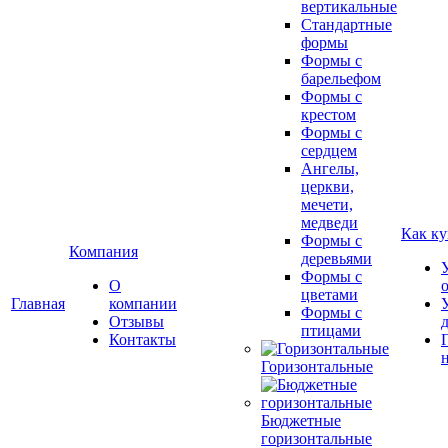
вертикальные
Стандартные
формы
Формы с
барельефом
Формы с
крестом
Формы с
сердцем
Ангелы,
церкви,
мечети,
медведи
Как ку
Формы с
Компания
деревьями
Формы с
О
цветами
Главная
компании
Формы с
Отзывы
птицами
Контакты
Горизонтальные
Бюджетные
горизонтальные