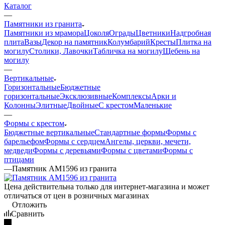
Каталог
—
Памятники из гранита
Памятники из мрамора
Цоколя
Ограды
Цветники
Надгробная
плита
Вазы
Декор на памятник
Колумбарий
Кресты
Плитка на
могилу
Столики, Лавочки
Табличка на могилу
Щебень на
могилу
—
Вертикальные
Горизонтальные
Бюджетные
горизонтальные
Эксклюзивные
Комплексы
Арки и
Колонны
Элитные
Двойные
С крестом
Маленькие
—
Формы с крестом
Бюджетные вертикальные
Стандартные формы
Формы с
барельефом
Формы с сердцем
Ангелы, церкви, мечети,
медведи
Формы с деревьями
Формы с цветами
Формы с
птицами
—
Памятник AM1596 из гранита
Цена действительна только для интернет-магазина и может
отличаться от цен в розничных магазинах
Отложить
Сравнить