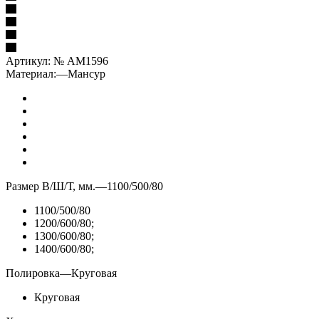
Артикул:
№ AM1596
Материал:
—
Мансур
Размер В/Ш/Т, мм.
—
1100/500/80
1100/500/80
1200/600/80;
1300/600/80;
1400/600/80;
Полировка
—
Круговая
Круговая