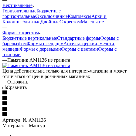
Вертикальные
Горизонтальные
Бюджетные
горизонтальные
Эксклюзивные
Комплексы
Арки и
Колонны
Элитные
Двойные
С крестом
Маленькие
—
Формы с крестом
Бюджетные вертикальные
Стандартные формы
Формы с
барельефом
Формы с сердцем
Ангелы, церкви, мечети,
медведи
Формы с деревьями
Формы с цветами
Формы с
птицами
—
Памятник AM1136 из гранита
Цена действительна только для интернет-магазина и может
отличаться от цен в розничных магазинах
Отложить
Сравнить
Артикул:
№ AM1136
Материал:
—
Мансур