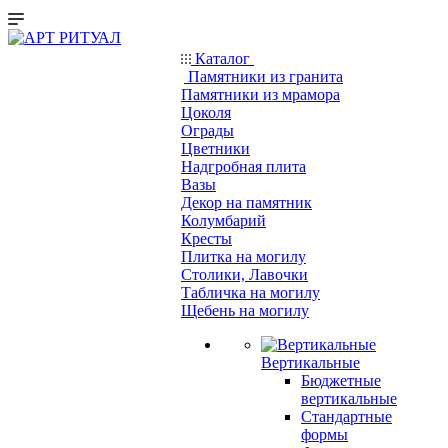
Каталог
Памятники из гранита
Памятники из мрамора
Цоколя
Ограды
Цветники
Надгробная плита
Вазы
Декор на памятник
Колумбарий
Кресты
Плитка на могилу
Столики, Лавочки
Табличка на могилу
Щебень на могилу
Вертикальные
Бюджетные
вертикальные
Стандартные
формы