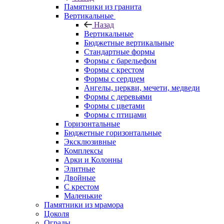
Памятники из гранита
Вертикальные
Назад
Вертикальные
Бюджетные вертикальные
Стандартные формы
Формы с барельефом
Формы с крестом
Формы с сердцем
Ангелы, церкви, мечети, медведи
Формы с деревьями
Формы с цветами
Формы с птицами
Горизонтальные
Бюджетные горизонтальные
Эксклюзивные
Комплексы
Арки и Колонны
Элитные
Двойные
С крестом
Маленькие
Памятники из мрамора
Цоколя
Ограды