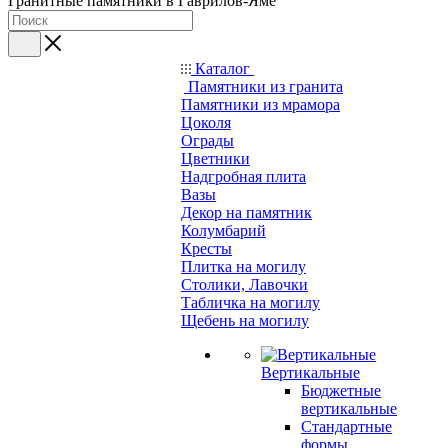
Гранитные памятники в Гаврилов-Яме
Каталог
Памятники из гранита
Памятники из мрамора
Цоколя
Ограды
Цветники
Надгробная плита
Вазы
Декор на памятник
Колумбарий
Кресты
Плитка на могилу
Столики, Лавочки
Табличка на могилу
Щебень на могилу
Вертикальные
Бюджетные
вертикальные
Стандартные
формы