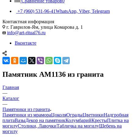
Сравнение товаров
0
+7 (960) 531-96-41
WhatsApp, Viber, Telegram
Контактная информация
г. Гаврилов-Ям, улица Комарова д. 1
info@art-ritual76.ru
Вконтакте
Памятник AM1136 из гранита
Главная
—
Каталог
—
Памятники из гранита
Памятники из мрамора
Цоколя
Ограды
Цветники
Надгробная
плита
Вазы
Декор на памятник
Колумбарий
Кресты
Плитка на
могилу
Столики, Лавочки
Табличка на могилу
Щебень на
могилу
—