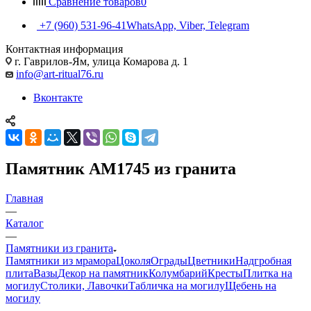
Сравнение товаров
0
+7 (960) 531-96-41
WhatsApp, Viber, Telegram
Контактная информация
г. Гаврилов-Ям, улица Комарова д. 1
info@art-ritual76.ru
Вконтакте
Памятник AM1745 из гранита
Главная
—
Каталог
—
Памятники из гранита
Памятники из мрамора
Цоколя
Ограды
Цветники
Надгробная
плита
Вазы
Декор на памятник
Колумбарий
Кресты
Плитка на
могилу
Столики, Лавочки
Табличка на могилу
Щебень на
могилу
—