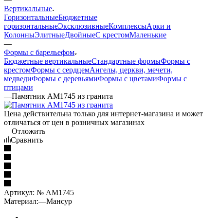
Вертикальные
Горизонтальные
Бюджетные
горизонтальные
Эксклюзивные
Комплексы
Арки и
Колонны
Элитные
Двойные
С крестом
Маленькие
—
Формы с барельефом
Бюджетные вертикальные
Стандартные формы
Формы с
крестом
Формы с сердцем
Ангелы, церкви, мечети,
медведи
Формы с деревьями
Формы с цветами
Формы с
птицами
—
Памятник AM1745 из гранита
Цена действительна только для интернет-магазина и может
отличаться от цен в розничных магазинах
Отложить
Сравнить
Артикул:
№ AM1745
Материал:
—
Мансур