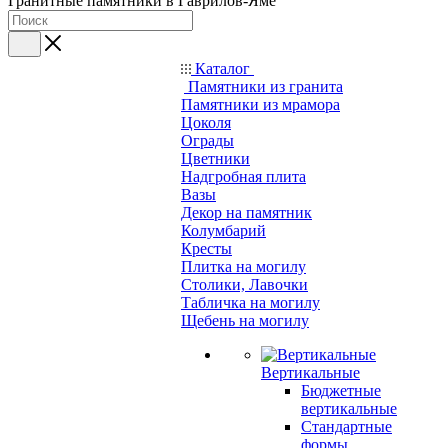
Гранитные памятники в Гаврилов-Яме
Каталог
Памятники из гранита
Памятники из мрамора
Цоколя
Ограды
Цветники
Надгробная плита
Вазы
Декор на памятник
Колумбарий
Кресты
Плитка на могилу
Столики, Лавочки
Табличка на могилу
Щебень на могилу
Вертикальные
Бюджетные
вертикальные
Стандартные
формы