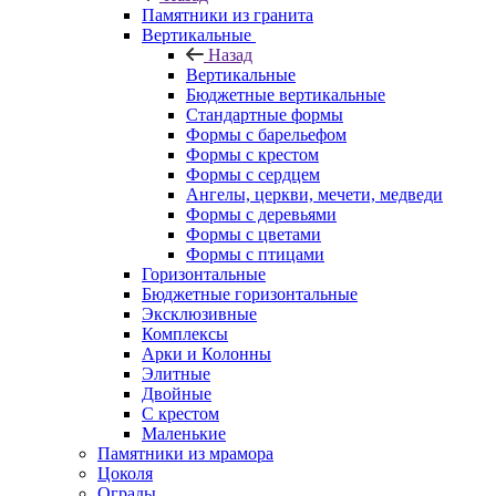
Памятники из гранита
Вертикальные
Назад
Вертикальные
Бюджетные вертикальные
Стандартные формы
Формы с барельефом
Формы с крестом
Формы с сердцем
Ангелы, церкви, мечети, медведи
Формы с деревьями
Формы с цветами
Формы с птицами
Горизонтальные
Бюджетные горизонтальные
Эксклюзивные
Комплексы
Арки и Колонны
Элитные
Двойные
С крестом
Маленькие
Памятники из мрамора
Цоколя
Ограды