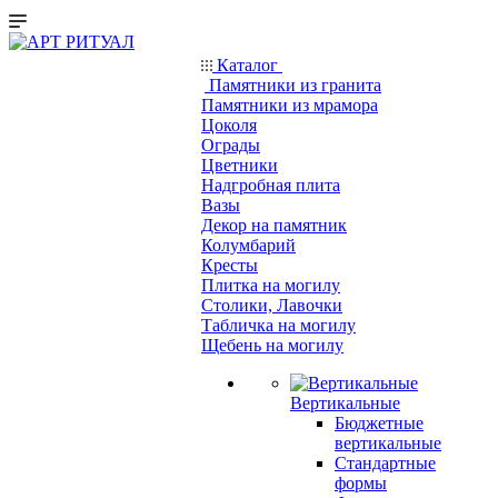
Каталог
Памятники из гранита
Памятники из мрамора
Цоколя
Ограды
Цветники
Надгробная плита
Вазы
Декор на памятник
Колумбарий
Кресты
Плитка на могилу
Столики, Лавочки
Табличка на могилу
Щебень на могилу
Вертикальные
Бюджетные
вертикальные
Стандартные
формы