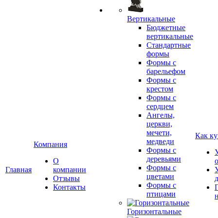
Вертикальные
Бюджетные
вертикальные
Стандартные
формы
Формы с
барельефом
Формы с
крестом
Формы с
сердцем
Ангелы,
церкви,
мечети,
Как ку
медведи
Компания
Формы с
деревьями
О
Формы с
Главная
компании
цветами
Отзывы
Формы с
Контакты
птицами
Горизонтальные