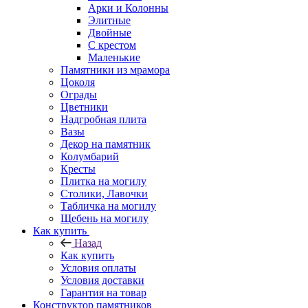
Арки и Колонны
Элитные
Двойные
С крестом
Маленькие
Памятники из мрамора
Цоколя
Ограды
Цветники
Надгробная плита
Вазы
Декор на памятник
Колумбарий
Кресты
Плитка на могилу
Столики, Лавочки
Табличка на могилу
Щебень на могилу
Как купить
Назад
Как купить
Условия оплаты
Условия доставки
Гарантия на товар
Конструктор памятников