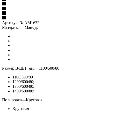
Артикул:
№ AM1632
Материал:
—
Мансур
Размер В/Ш/Т, мм.
—
1100/500/80
1100/500/80
1200/600/80;
1300/600/80;
1400/600/80;
Полировка
—
Круговая
Круговая