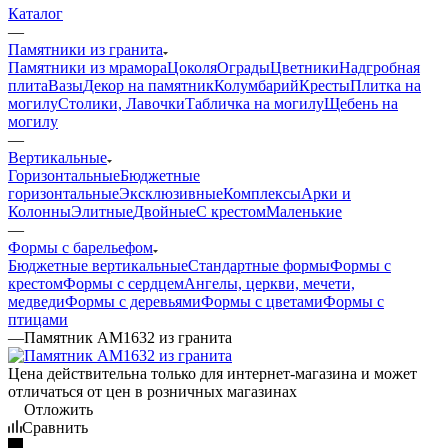
Каталог
—
Памятники из гранита
Памятники из мрамора
Цоколя
Ограды
Цветники
Надгробная
плита
Вазы
Декор на памятник
Колумбарий
Кресты
Плитка на
могилу
Столики, Лавочки
Табличка на могилу
Щебень на
могилу
—
Вертикальные
Горизонтальные
Бюджетные
горизонтальные
Эксклюзивные
Комплексы
Арки и
Колонны
Элитные
Двойные
С крестом
Маленькие
—
Формы с барельефом
Бюджетные вертикальные
Стандартные формы
Формы с
крестом
Формы с сердцем
Ангелы, церкви, мечети,
медведи
Формы с деревьями
Формы с цветами
Формы с
птицами
—
Памятник AM1632 из гранита
Цена действительна только для интернет-магазина и может
отличаться от цен в розничных магазинах
Отложить
Сравнить