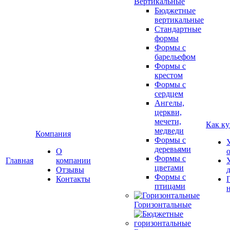
Вертикальные
Бюджетные
вертикальные
Стандартные
формы
Формы с
барельефом
Формы с
крестом
Формы с
сердцем
Ангелы,
церкви,
мечети,
Как ку
медведи
Компания
Формы с
деревьями
О
Формы с
Главная
компании
цветами
Отзывы
Формы с
Контакты
птицами
Горизонтальные