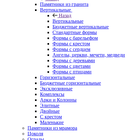
Памятники из гранита
Вертикальные
Назад
Вертикальные
Бюджетные вертикальные
Стандартные формы
Формы с барельефом
Формы с крестом
Формы с сердцем
Ангелы, церкви, мечети, медведи
Формы с деревьями
Формы с цветами
Формы с птицами
Горизонтальные
Бюджетные горизонтальные
Эксклюзивные
Комплексы
Арки и Колонны
Элитные
Двойные
С крестом
Маленькие
Памятники из мрамора
Цоколя
Ограды