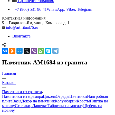
Сравнение товаров
0
+7 (960) 531-96-41
WhatsApp, Viber, Telegram
Контактная информация
г. Гаврилов-Ям, улица Комарова д. 1
info@art-ritual76.ru
Вконтакте
Памятник AM1684 из гранита
Главная
—
Каталог
—
Памятники из гранита
Памятники из мрамора
Цоколя
Ограды
Цветники
Надгробная
плита
Вазы
Декор на памятник
Колумбарий
Кресты
Плитка на
могилу
Столики, Лавочки
Табличка на могилу
Щебень на
могилу
—