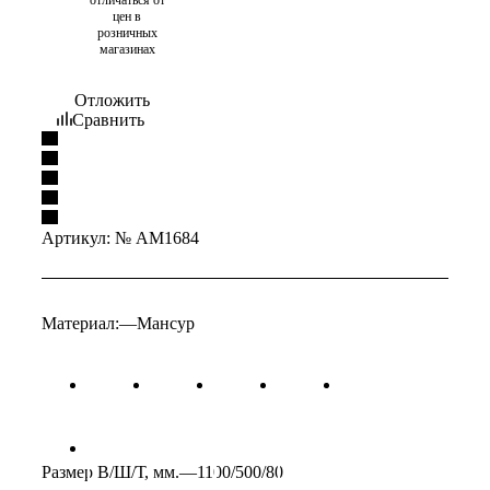
цен в
розничных
магазинах
Отложить
Сравнить
Артикул:
№ AM1684
Материал:
—
Мансур
Размер В/Ш/Т, мм.
—
1100/500/80