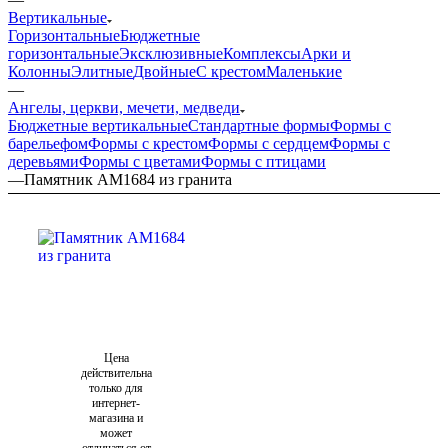
Вертикальные
Горизонтальные
Бюджетные
горизонтальные
Эксклюзивные
Комплексы
Арки и
Колонны
Элитные
Двойные
С крестом
Маленькие
—
Ангелы, церкви, мечети, медведи
Бюджетные вертикальные
Стандартные формы
Формы с
барельефом
Формы с крестом
Формы с сердцем
Формы с
деревьями
Формы с цветами
Формы с птицами
—
Памятник AM1684 из гранита
Цена
действительна
только для
интернет-
магазина и
может
отличаться от