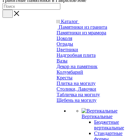
Гранитные памятники в Гаврилов-Яме
Каталог
Памятники из гранита
Памятники из мрамора
Цоколя
Ограды
Цветники
Надгробная плита
Вазы
Декор на памятник
Колумбарий
Кресты
Плитка на могилу
Столики, Лавочки
Табличка на могилу
Щебень на могилу
Вертикальные
Бюджетные
вертикальные
Стандартные
формы