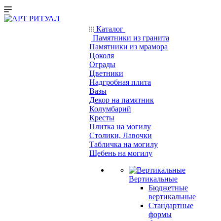
Каталог
Памятники из гранита
Памятники из мрамора
Цоколя
Ограды
Цветники
Надгробная плита
Вазы
Декор на памятник
Колумбарий
Кресты
Плитка на могилу
Столики, Лавочки
Табличка на могилу
Щебень на могилу
Вертикальные
Бюджетные
вертикальные
Стандартные
формы