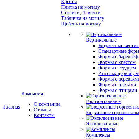
Кресты
Плитка на могилу
Столики, Лавочки
Табличка на могилу
Щебень на могилу
Вертикальные
Бюджетные вертик
Стандартные фор
Формы с барельеф
Формы с крестом
Формы с сердцем
Ангелы, церкви, м
Формы с деревьям
Формы с цветами
Формы с птицами
Компания
Горизонтальные
О компании
Главная
Отзывы
Бюджетные горизонталь
Контакты
Эксклюзивные
Комплексы