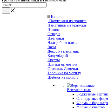
Гранитные памятники в Гаврилов-Яме
Каталог
Памятники из гранита
Памятники из мрамора
Цоколя
Ограды
Цветники
Надгробная плита
Вазы
Декор на памятник
Колумбарий
Кресты
Плитка на могилу
Столики, Лавочки
Табличка на могилу
Щебень на могилу
Вертикальные
Бюджетные вертик
Стандартные фор
Формы с барельеф
Формы с крестом