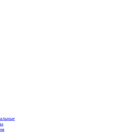
альные
мы
ом