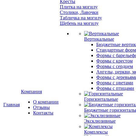
Кресты
Плитка на могилу
Столики, Лавочки
Табличка на могилу
Щебень на могилу
Вертикальные
Бюджетные вертик
Стандартные фор
Формы с барельеф
Формы с крестом
Формы с сердцем
Ангелы, церкви, м
Формы с деревьям
Формы с цветами
Формы с птицами
Компания
Горизонтальные
О компании
Главная
Отзывы
Бюджетные горизонталь
Контакты
Эксклюзивные
Комплексы