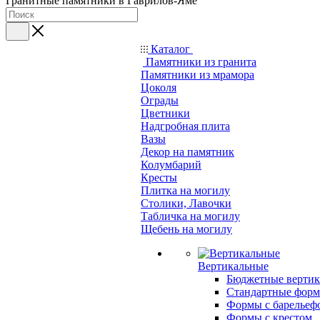
Гранитные памятники в Гаврилов-Яме
Каталог
Памятники из гранита
Памятники из мрамора
Цоколя
Ограды
Цветники
Надгробная плита
Вазы
Декор на памятник
Колумбарий
Кресты
Плитка на могилу
Столики, Лавочки
Табличка на могилу
Щебень на могилу
Вертикальные
Бюджетные вертик
Стандартные фор
Формы с барельеф
Формы с крестом