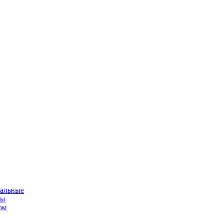
альные
мы
ом