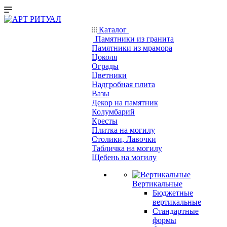
Каталог
Памятники из гранита
Памятники из мрамора
Цоколя
Ограды
Цветники
Надгробная плита
Вазы
Декор на памятник
Колумбарий
Кресты
Плитка на могилу
Столики, Лавочки
Табличка на могилу
Щебень на могилу
Вертикальные
Бюджетные
вертикальные
Стандартные
формы