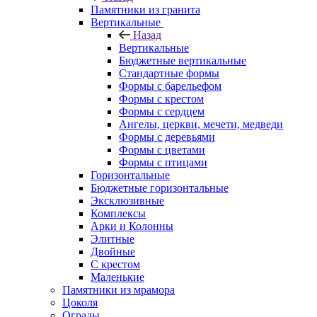
Памятники из гранита
Вертикальные
Назад
Вертикальные
Бюджетные вертикальные
Стандартные формы
Формы с барельефом
Формы с крестом
Формы с сердцем
Ангелы, церкви, мечети, медведи
Формы с деревьями
Формы с цветами
Формы с птицами
Горизонтальные
Бюджетные горизонтальные
Эксклюзивные
Комплексы
Арки и Колонны
Элитные
Двойные
С крестом
Маленькие
Памятники из мрамора
Цоколя
Ограды