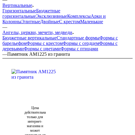
Вертикальные
Горизонтальные
Бюджетные
горизонтальные
Эксклюзивные
Комплексы
Арки и
Колонны
Элитные
Двойные
С крестом
Маленькие
—
Ангелы, церкви, мечети, медведи
Бюджетные вертикальные
Стандартные формы
Формы с
барельефом
Формы с крестом
Формы с сердцем
Формы с
деревьями
Формы с цветами
Формы с птицами
—
Памятник AM1225 из гранита
Цена
действительна
только для
интернет-
магазина и
может
отличаться от