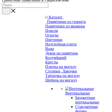
Гранитные памятники в Гаврилов-Яме
Каталог
Памятники из гранита
Памятники из мрамора
Цоколя
Ограды
Цветники
Надгробная плита
Вазы
Декор на памятник
Колумбарий
Кресты
Плитка на могилу
Столики, Лавочки
Табличка на могилу
Щебень на могилу
Вертикальные
Бюджетные
вертикальные
Стандартные
формы