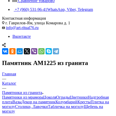
Сравнение товаров
0
+7 (960) 531-96-41
WhatsApp, Viber, Telegram
Контактная информация
г. Гаврилов-Ям, улица Комарова д. 1
info@art-ritual76.ru
Вконтакте
Памятник AM1225 из гранита
Главная
—
Каталог
—
Памятники из гранита
Памятники из мрамора
Цоколя
Ограды
Цветники
Надгробная
плита
Вазы
Декор на памятник
Колумбарий
Кресты
Плитка на
могилу
Столики, Лавочки
Табличка на могилу
Щебень на
могилу
—