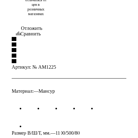
цен в
розничных
магазинах
Отложить
Сравнить
Артикул:
№ AM1225
Материал:
—
Мансур
Размер В/Ш/Т, мм.
—
1100/500/80