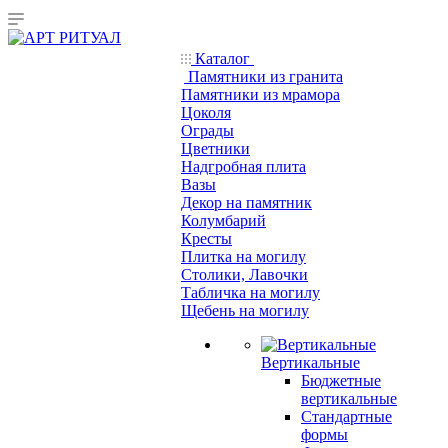
Каталог
Памятники из гранита
Памятники из мрамора
Цоколя
Ограды
Цветники
Надгробная плита
Вазы
Декор на памятник
Колумбарий
Кресты
Плитка на могилу
Столики, Лавочки
Табличка на могилу
Щебень на могилу
Вертикальные
Бюджетные
вертикальные
Стандартные
формы