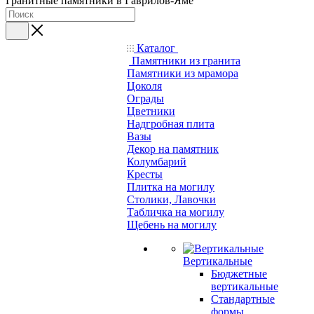
Гранитные памятники в Гаврилов-Яме
Каталог
Памятники из гранита
Памятники из мрамора
Цоколя
Ограды
Цветники
Надгробная плита
Вазы
Декор на памятник
Колумбарий
Кресты
Плитка на могилу
Столики, Лавочки
Табличка на могилу
Щебень на могилу
Вертикальные
Бюджетные
вертикальные
Стандартные
формы