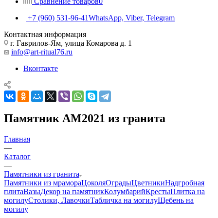
Сравнение товаров
0
+7 (960) 531-96-41
WhatsApp, Viber, Telegram
Контактная информация
г. Гаврилов-Ям, улица Комарова д. 1
info@art-ritual76.ru
Вконтакте
Памятник AM2021 из гранита
Главная
—
Каталог
—
Памятники из гранита
Памятники из мрамора
Цоколя
Ограды
Цветники
Надгробная
плита
Вазы
Декор на памятник
Колумбарий
Кресты
Плитка на
могилу
Столики, Лавочки
Табличка на могилу
Щебень на
могилу
—