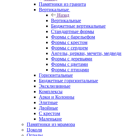
Памятники из гранита
Вертикальные
Назад
Вертикальные
Бюджетные вертикальные
Стандартные формы
Формы с барельефом
Формы с крестом
Формы с сердцем
Ангелы, церкви, мечети, медведи
Формы с деревьями
Формы с цветами
Формы с птицами
Горизонтальные
Бюджетные горизонтальные
Эксклюзивные
Комплексы
Арки и Колонны
Элитные
Двойные
С крестом
Маленькие
Памятники из мрамора
Цоколя
Ограды