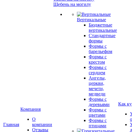
Щебень на могилу
Вертикальные
Бюджетные
вертикальные
Стандартные
формы
Формы с
барельефом
Формы с
крестом
Формы с
сердцем
Ангелы,
церкви,
мечети,
медведи
Формы с
Как ку
деревьями
Компания
Формы с
цветами
О
Формы с
Главная
компании
птицами
Отзывы