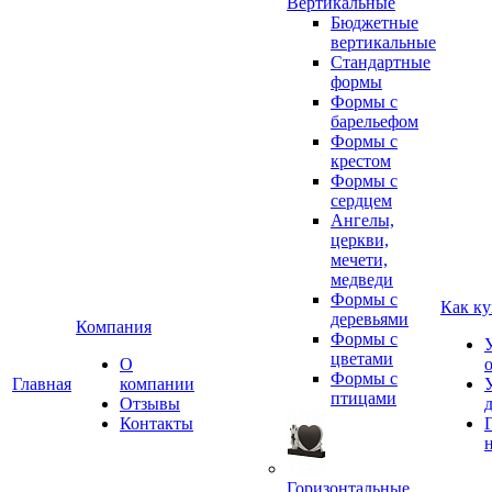
Вертикальные
Бюджетные
вертикальные
Стандартные
формы
Формы с
барельефом
Формы с
крестом
Формы с
сердцем
Ангелы,
церкви,
мечети,
медведи
Формы с
Как ку
деревьями
Компания
Формы с
цветами
О
Формы с
Главная
компании
птицами
Отзывы
Контакты
Горизонтальные