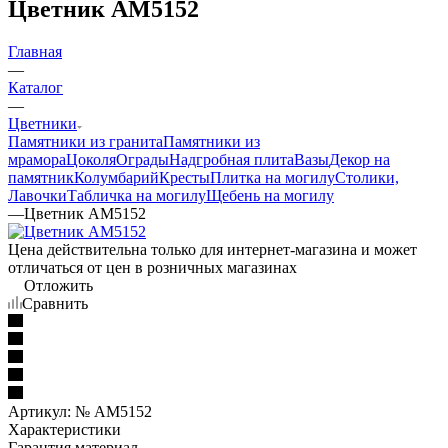
Цветник AM5152
Главная
—
Каталог
—
Цветники
Памятники из гранита
Памятники из
мрамора
Цоколя
Ограды
Надгробная плита
Вазы
Декор на
памятник
Колумбарий
Кресты
Плитка на могилу
Столики,
Лавочки
Табличка на могилу
Щебень на могилу
—
Цветник AM5152
Цена действительна только для интернет-магазина и может
отличаться от цен в розничных магазинах
Отложить
Сравнить
Артикул:
№ AM5152
Характеристики
Гарантия материал