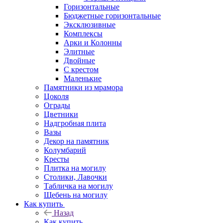
Горизонтальные
Бюджетные горизонтальные
Эксклюзивные
Комплексы
Арки и Колонны
Элитные
Двойные
С крестом
Маленькие
Памятники из мрамора
Цоколя
Ограды
Цветники
Надгробная плита
Вазы
Декор на памятник
Колумбарий
Кресты
Плитка на могилу
Столики, Лавочки
Табличка на могилу
Щебень на могилу
Как купить
Назад
Как купить