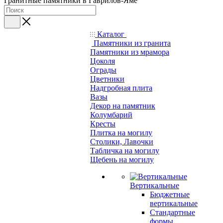
Гранитные памятники в Гаврилов-Яме
Каталог
Памятники из гранита
Памятники из мрамора
Цоколя
Ограды
Цветники
Надгробная плита
Вазы
Декор на памятник
Колумбарий
Кресты
Плитка на могилу
Столики, Лавочки
Табличка на могилу
Щебень на могилу
Вертикальные
Бюджетные
вертикальные
Стандартные
формы