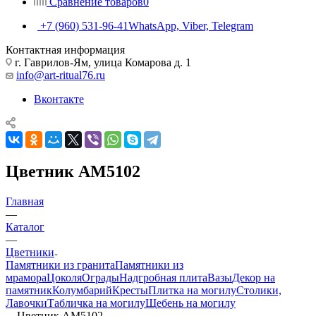
Сравнение товаров
0
+7 (960) 531-96-41
WhatsApp, Viber, Telegram
Контактная информация
г. Гаврилов-Ям, улица Комарова д. 1
info@art-ritual76.ru
Вконтакте
Цветник AM5102
Главная
—
Каталог
—
Цветники
Памятники из гранита
Памятники из
мрамора
Цоколя
Ограды
Надгробная плита
Вазы
Декор на
памятник
Колумбарий
Кресты
Плитка на могилу
Столики,
Лавочки
Табличка на могилу
Щебень на могилу
—
Цветник AM5102