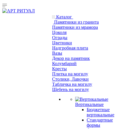
Каталог
Памятники из гранита
Памятники из мрамора
Цоколя
Ограды
Цветники
Надгробная плита
Вазы
Декор на памятник
Колумбарий
Кресты
Плитка на могилу
Столики, Лавочки
Табличка на могилу
Щебень на могилу
Вертикальные
Бюджетные
вертикальные
Стандартные
формы