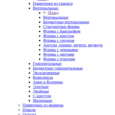
Памятники из гранита
Вертикальные
Назад
Вертикальные
Бюджетные вертикальные
Стандартные формы
Формы с барельефом
Формы с крестом
Формы с сердцем
Ангелы, церкви, мечети, медведи
Формы с деревьями
Формы с цветами
Формы с птицами
Горизонтальные
Бюджетные горизонтальные
Эксклюзивные
Комплексы
Арки и Колонны
Элитные
Двойные
С крестом
Маленькие
Памятники из мрамора
Цоколя
Ограды