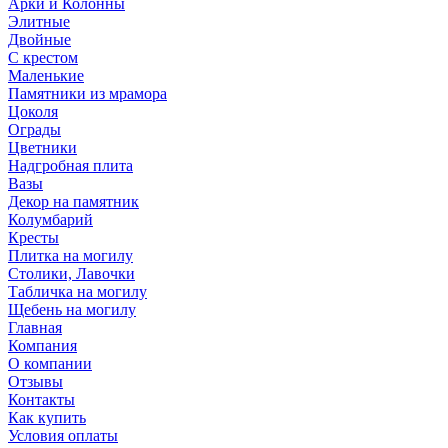
Арки и Колонны
Элитные
Двойные
С крестом
Маленькие
Памятники из мрамора
Цоколя
Ограды
Цветники
Надгробная плита
Вазы
Декор на памятник
Колумбарий
Кресты
Плитка на могилу
Столики, Лавочки
Табличка на могилу
Щебень на могилу
Главная
Компания
О компании
Отзывы
Контакты
Как купить
Условия оплаты