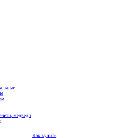
альные
мы
ом
ечети, медведи
и
Как купить