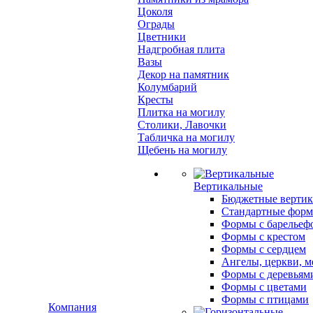
Цоколя
Ограды
Цветники
Надгробная плита
Вазы
Декор на памятник
Колумбарий
Кресты
Плитка на могилу
Столики, Лавочки
Табличка на могилу
Щебень на могилу
Вертикальные
Бюджетные вертик
Стандартные фор
Формы с барельеф
Формы с крестом
Формы с сердцем
Ангелы, церкви, м
Формы с деревьям
Формы с цветами
Формы с птицами
Компания