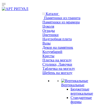
Каталог
Памятники из гранита
Памятники из мрамора
Цоколя
Ограды
Цветники
Надгробная плита
Вазы
Декор на памятник
Колумбарий
Кресты
Плитка на могилу
Столики, Лавочки
Табличка на могилу
Щебень на могилу
Вертикальные
Бюджетные
вертикальные
Стандартные
формы