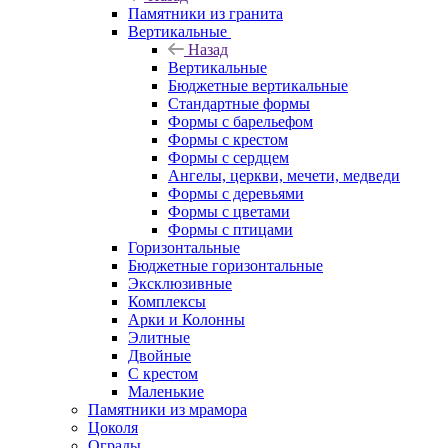
Памятники из гранита
Вертикальные
Назад
Вертикальные
Бюджетные вертикальные
Стандартные формы
Формы с барельефом
Формы с крестом
Формы с сердцем
Ангелы, церкви, мечети, медведи
Формы с деревьями
Формы с цветами
Формы с птицами
Горизонтальные
Бюджетные горизонтальные
Эксклюзивные
Комплексы
Арки и Колонны
Элитные
Двойные
С крестом
Маленькие
Памятники из мрамора
Цоколя
Ограды