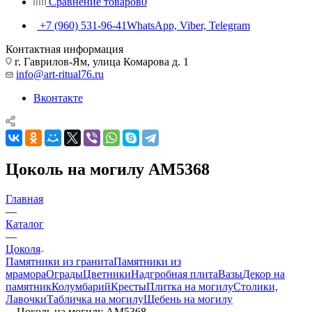
Сравнение товаров
0
+7 (960) 531-96-41
WhatsApp, Viber, Telegram
Контактная информация
г. Гаврилов-Ям, улица Комарова д. 1
info@art-ritual76.ru
Вконтакте
Цоколь на могилу AM5368
Главная
—
Каталог
—
Цоколя
Памятники из гранита
Памятники из
мрамора
Ограды
Цветники
Надгробная плита
Вазы
Декор на
памятник
Колумбарий
Кресты
Плитка на могилу
Столики,
Лавочки
Табличка на могилу
Щебень на могилу
—
Цоколь на могилу AM5368