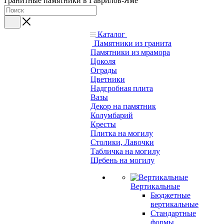
Гранитные памятники в Гаврилов-Яме
Каталог
Памятники из гранита
Памятники из мрамора
Цоколя
Ограды
Цветники
Надгробная плита
Вазы
Декор на памятник
Колумбарий
Кресты
Плитка на могилу
Столики, Лавочки
Табличка на могилу
Щебень на могилу
Вертикальные
Бюджетные
вертикальные
Стандартные
формы