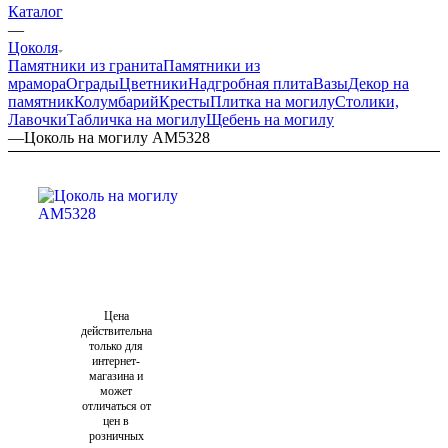
Каталог
—
Цоколя
Памятники из гранита
Памятники из
мрамора
Ограды
Цветники
Надгробная плита
Вазы
Декор на
памятник
Колумбарий
Кресты
Плитка на могилу
Столики,
Лавочки
Табличка на могилу
Щебень на могилу
—
Цоколь на могилу AM5328
Цена
действительна
только для
интернет-
магазина и
может
отличаться от
цен в
розничных