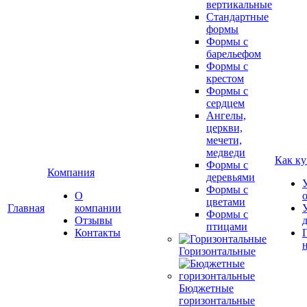
вертикальные
Стандартные
формы
Формы с
барельефом
Формы с
крестом
Формы с
сердцем
Ангелы,
церкви,
мечети,
медведи
Как ку
Формы с
Компания
деревьями
Формы с
О
цветами
Главная
компании
Формы с
Отзывы
птицами
Контакты
Горизонтальные
Бюджетные
горизонтальные