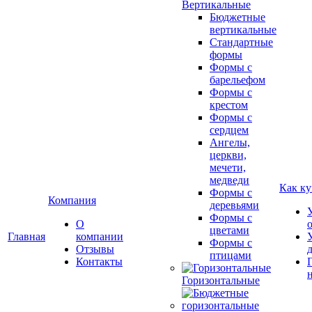
Вертикальные
Бюджетные
вертикальные
Стандартные
формы
Формы с
барельефом
Формы с
крестом
Формы с
сердцем
Ангелы,
церкви,
мечети,
медведи
Как ку
Формы с
Компания
деревьями
Формы с
О
цветами
Главная
компании
Формы с
Отзывы
птицами
Контакты
Горизонтальные