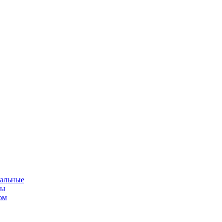
альные
мы
ом