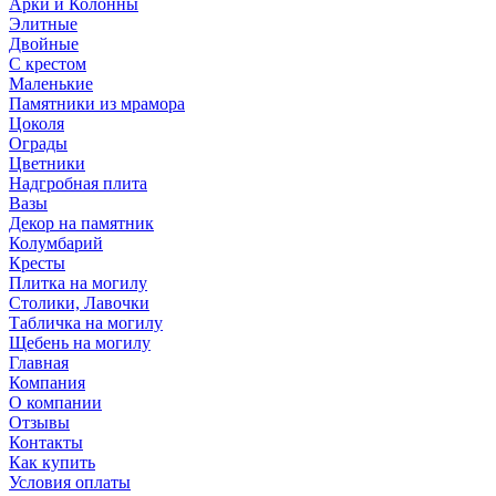
Арки и Колонны
Элитные
Двойные
С крестом
Маленькие
Памятники из мрамора
Цоколя
Ограды
Цветники
Надгробная плита
Вазы
Декор на памятник
Колумбарий
Кресты
Плитка на могилу
Столики, Лавочки
Табличка на могилу
Щебень на могилу
Главная
Компания
О компании
Отзывы
Контакты
Как купить
Условия оплаты