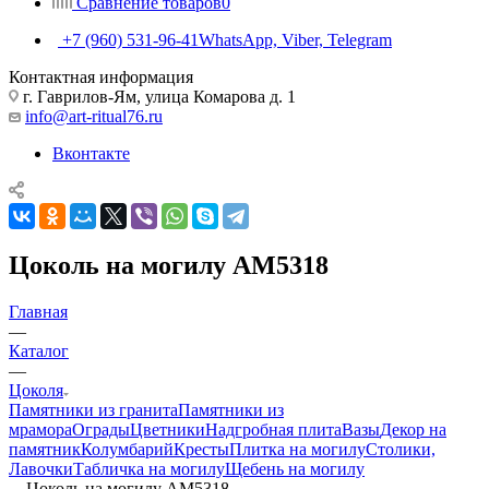
Сравнение товаров
0
+7 (960) 531-96-41
WhatsApp, Viber, Telegram
Контактная информация
г. Гаврилов-Ям, улица Комарова д. 1
info@art-ritual76.ru
Вконтакте
Цоколь на могилу AM5318
Главная
—
Каталог
—
Цоколя
Памятники из гранита
Памятники из
мрамора
Ограды
Цветники
Надгробная плита
Вазы
Декор на
памятник
Колумбарий
Кресты
Плитка на могилу
Столики,
Лавочки
Табличка на могилу
Щебень на могилу
—
Цоколь на могилу AM5318