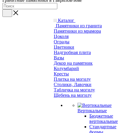
Гранитные памятники в Гаврилов-Яме
Каталог
Памятники из гранита
Памятники из мрамора
Цоколя
Ограды
Цветники
Надгробная плита
Вазы
Декор на памятник
Колумбарий
Кресты
Плитка на могилу
Столики, Лавочки
Табличка на могилу
Щебень на могилу
Вертикальные
Бюджетные
вертикальные
Стандартные
формы