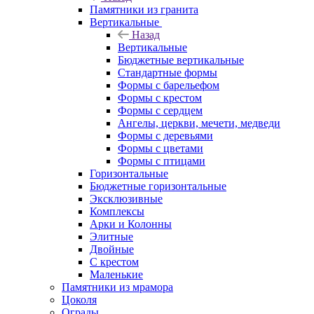
Памятники из гранита
Вертикальные
Назад
Вертикальные
Бюджетные вертикальные
Стандартные формы
Формы с барельефом
Формы с крестом
Формы с сердцем
Ангелы, церкви, мечети, медведи
Формы с деревьями
Формы с цветами
Формы с птицами
Горизонтальные
Бюджетные горизонтальные
Эксклюзивные
Комплексы
Арки и Колонны
Элитные
Двойные
С крестом
Маленькие
Памятники из мрамора
Цоколя
Ограды