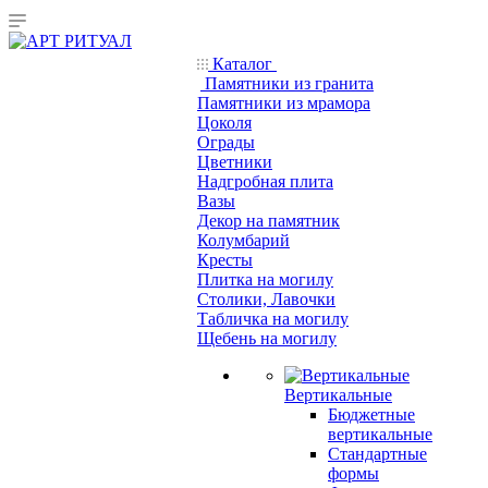
Каталог
Памятники из гранита
Памятники из мрамора
Цоколя
Ограды
Цветники
Надгробная плита
Вазы
Декор на памятник
Колумбарий
Кресты
Плитка на могилу
Столики, Лавочки
Табличка на могилу
Щебень на могилу
Вертикальные
Бюджетные
вертикальные
Стандартные
формы