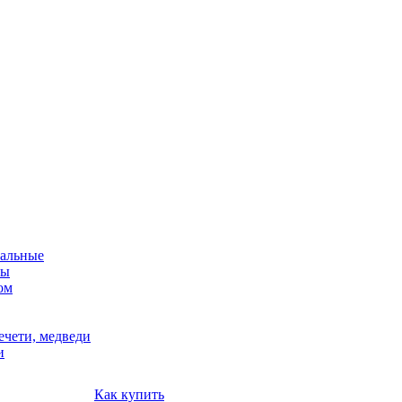
альные
мы
ом
ечети, медведи
и
Как купить