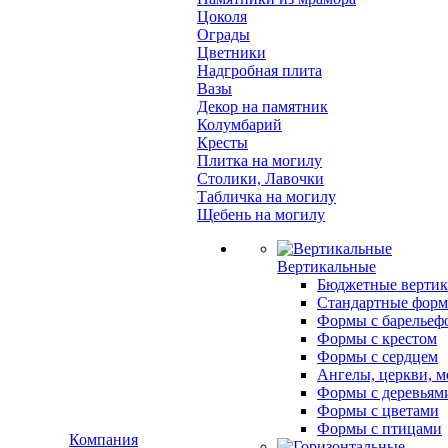
Цоколя
Ограды
Цветники
Надгробная плита
Вазы
Декор на памятник
Колумбарий
Кресты
Плитка на могилу
Столики, Лавочки
Табличка на могилу
Щебень на могилу
Вертикальные
Бюджетные вертик
Стандартные фор
Формы с барельеф
Формы с крестом
Формы с сердцем
Ангелы, церкви, м
Формы с деревьям
Формы с цветами
Формы с птицами
Компания