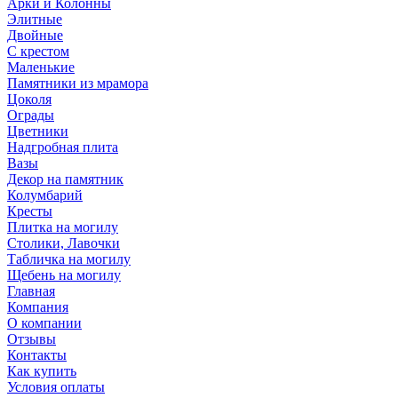
Арки и Колонны
Элитные
Двойные
С крестом
Маленькие
Памятники из мрамора
Цоколя
Ограды
Цветники
Надгробная плита
Вазы
Декор на памятник
Колумбарий
Кресты
Плитка на могилу
Столики, Лавочки
Табличка на могилу
Щебень на могилу
Главная
Компания
О компании
Отзывы
Контакты
Как купить
Условия оплаты