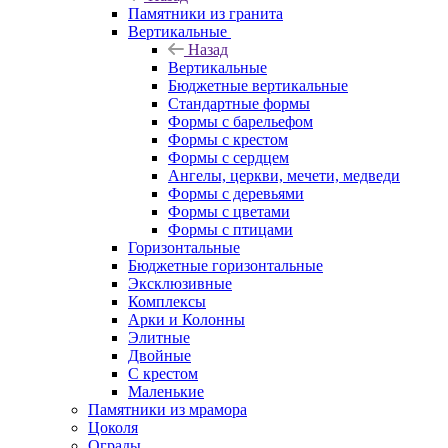
Памятники из гранита
Вертикальные
Назад
Вертикальные
Бюджетные вертикальные
Стандартные формы
Формы с барельефом
Формы с крестом
Формы с сердцем
Ангелы, церкви, мечети, медведи
Формы с деревьями
Формы с цветами
Формы с птицами
Горизонтальные
Бюджетные горизонтальные
Эксклюзивные
Комплексы
Арки и Колонны
Элитные
Двойные
С крестом
Маленькие
Памятники из мрамора
Цоколя
Ограды