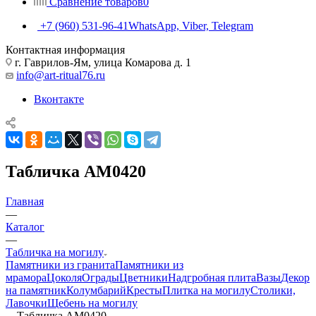
Сравнение товаров
0
+7 (960) 531-96-41
WhatsApp, Viber, Telegram
Контактная информация
г. Гаврилов-Ям, улица Комарова д. 1
info@art-ritual76.ru
Вконтакте
Табличка AM0420
Главная
—
Каталог
—
Табличка на могилу
Памятники из гранита
Памятники из
мрамора
Цоколя
Ограды
Цветники
Надгробная плита
Вазы
Декор
на памятник
Колумбарий
Кресты
Плитка на могилу
Столики,
Лавочки
Щебень на могилу
—
Табличка AM0420