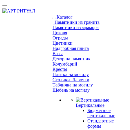
Каталог
Памятники из гранита
Памятники из мрамора
Цоколя
Ограды
Цветники
Надгробная плита
Вазы
Декор на памятник
Колумбарий
Кресты
Плитка на могилу
Столики, Лавочки
Табличка на могилу
Щебень на могилу
Вертикальные
Бюджетные
вертикальные
Стандартные
формы