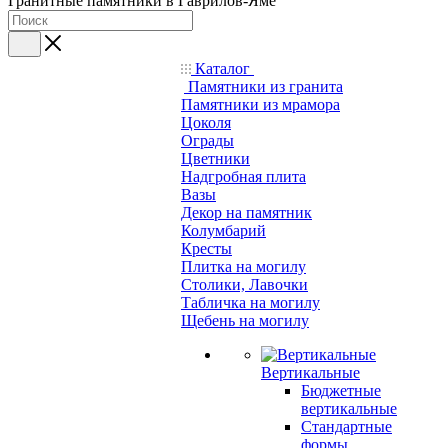
Гранитные памятники в Гаврилов-Яме
Каталог
Памятники из гранита
Памятники из мрамора
Цоколя
Ограды
Цветники
Надгробная плита
Вазы
Декор на памятник
Колумбарий
Кресты
Плитка на могилу
Столики, Лавочки
Табличка на могилу
Щебень на могилу
Вертикальные
Бюджетные
вертикальные
Стандартные
формы