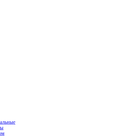
альные
мы
ом