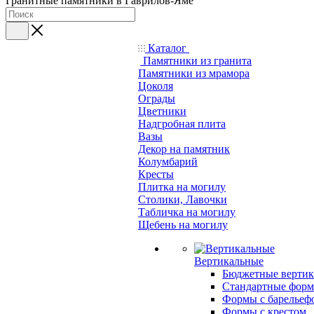
Гранитные памятники в Гаврилов-Яме
Каталог
Памятники из гранита
Памятники из мрамора
Цоколя
Ограды
Цветники
Надгробная плита
Вазы
Декор на памятник
Колумбарий
Кресты
Плитка на могилу
Столики, Лавочки
Табличка на могилу
Щебень на могилу
Вертикальные
Бюджетные вертик
Стандартные фор
Формы с барельеф
Формы с крестом