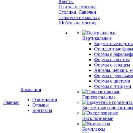
Кресты
Плитка на могилу
Столики, Лавочки
Табличка на могилу
Щебень на могилу
Вертикальные
Бюджетные вертик
Стандартные фор
Формы с барельеф
Формы с крестом
Формы с сердцем
Ангелы, церкви, м
Формы с деревьям
Формы с цветами
Формы с птицами
Компания
Горизонтальные
О компании
Главная
Отзывы
Бюджетные горизонталь
Контакты
Эксклюзивные
Комплексы