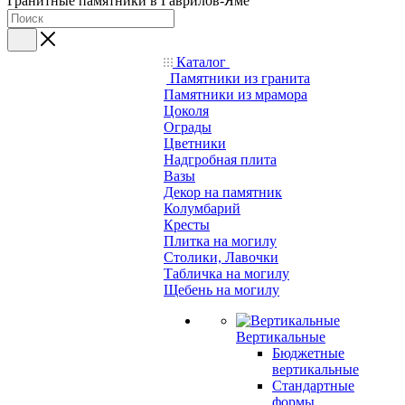
Гранитные памятники в Гаврилов-Яме
Каталог
Памятники из гранита
Памятники из мрамора
Цоколя
Ограды
Цветники
Надгробная плита
Вазы
Декор на памятник
Колумбарий
Кресты
Плитка на могилу
Столики, Лавочки
Табличка на могилу
Щебень на могилу
Вертикальные
Бюджетные
вертикальные
Стандартные
формы