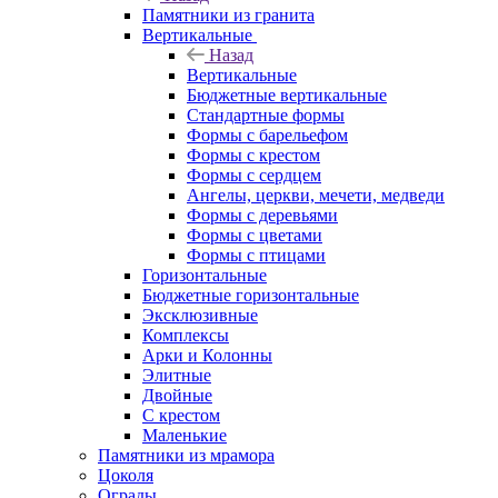
Памятники из гранита
Вертикальные
Назад
Вертикальные
Бюджетные вертикальные
Стандартные формы
Формы с барельефом
Формы с крестом
Формы с сердцем
Ангелы, церкви, мечети, медведи
Формы с деревьями
Формы с цветами
Формы с птицами
Горизонтальные
Бюджетные горизонтальные
Эксклюзивные
Комплексы
Арки и Колонны
Элитные
Двойные
С крестом
Маленькие
Памятники из мрамора
Цоколя
Ограды