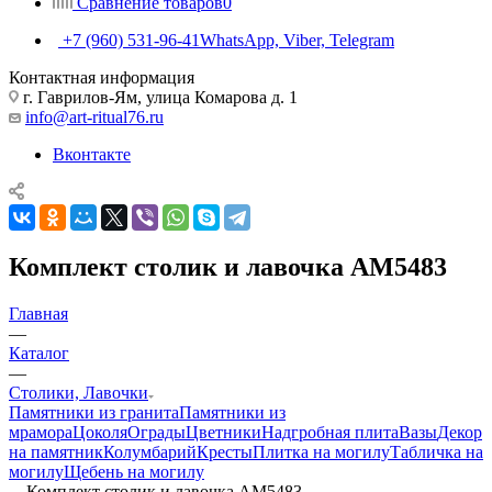
Сравнение товаров
0
+7 (960) 531-96-41
WhatsApp, Viber, Telegram
Контактная информация
г. Гаврилов-Ям, улица Комарова д. 1
info@art-ritual76.ru
Вконтакте
Комплект столик и лавочка AM5483
Главная
—
Каталог
—
Столики, Лавочки
Памятники из гранита
Памятники из
мрамора
Цоколя
Ограды
Цветники
Надгробная плита
Вазы
Декор
на памятник
Колумбарий
Кресты
Плитка на могилу
Табличка на
могилу
Щебень на могилу
—
Комплект столик и лавочка AM5483