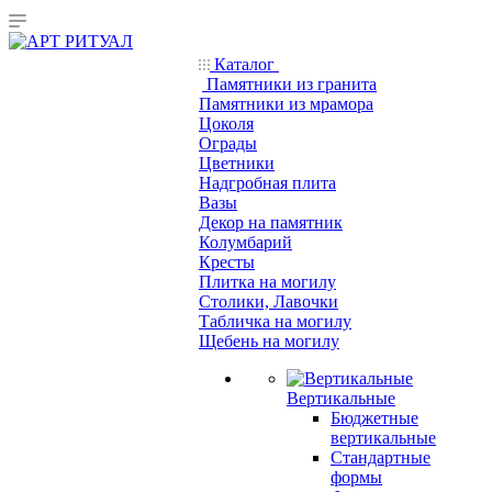
Каталог
Памятники из гранита
Памятники из мрамора
Цоколя
Ограды
Цветники
Надгробная плита
Вазы
Декор на памятник
Колумбарий
Кресты
Плитка на могилу
Столики, Лавочки
Табличка на могилу
Щебень на могилу
Вертикальные
Бюджетные
вертикальные
Стандартные
формы