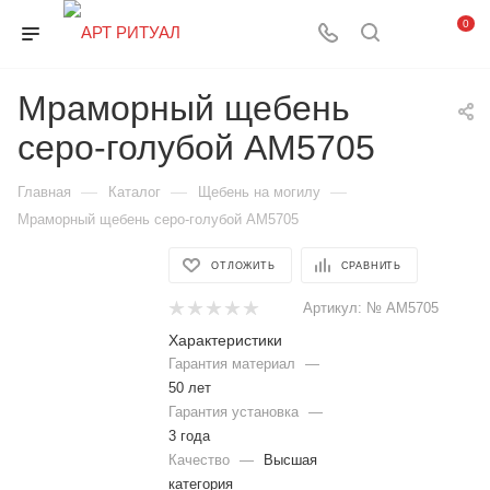
0
Мраморный щебень
серо-голубой АМ5705
—
—
—
Главная
Каталог
Щебень на могилу
Мраморный щебень серо-голубой АМ5705
ОТЛОЖИТЬ
СРАВНИТЬ
Артикул:
№ AM5705
Характеристики
Гарантия материал
—
50 лет
Гарантия установка
—
3 года
Качество
—
Высшая
категория