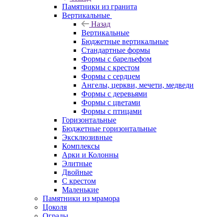
Памятники из гранита
Вертикальные
Назад
Вертикальные
Бюджетные вертикальные
Стандартные формы
Формы с барельефом
Формы с крестом
Формы с сердцем
Ангелы, церкви, мечети, медведи
Формы с деревьями
Формы с цветами
Формы с птицами
Горизонтальные
Бюджетные горизонтальные
Эксклюзивные
Комплексы
Арки и Колонны
Элитные
Двойные
С крестом
Маленькие
Памятники из мрамора
Цоколя
Ограды