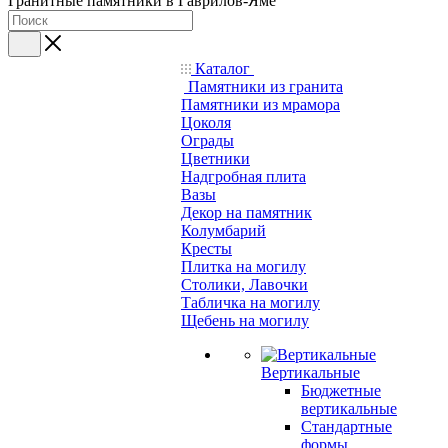
Гранитные памятники в Гаврилов-Яме
Каталог
Памятники из гранита
Памятники из мрамора
Цоколя
Ограды
Цветники
Надгробная плита
Вазы
Декор на памятник
Колумбарий
Кресты
Плитка на могилу
Столики, Лавочки
Табличка на могилу
Щебень на могилу
Вертикальные
Бюджетные
вертикальные
Стандартные
формы