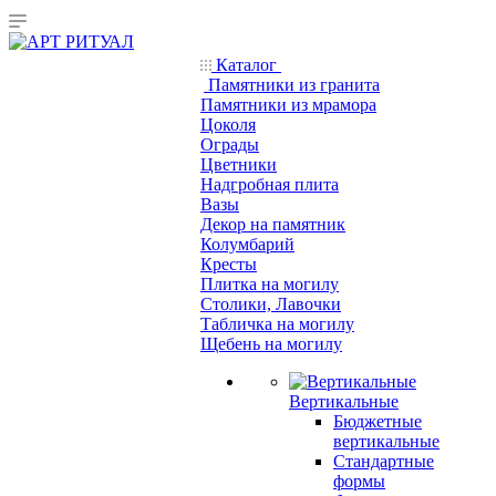
Каталог
Памятники из гранита
Памятники из мрамора
Цоколя
Ограды
Цветники
Надгробная плита
Вазы
Декор на памятник
Колумбарий
Кресты
Плитка на могилу
Столики, Лавочки
Табличка на могилу
Щебень на могилу
Вертикальные
Бюджетные
вертикальные
Стандартные
формы