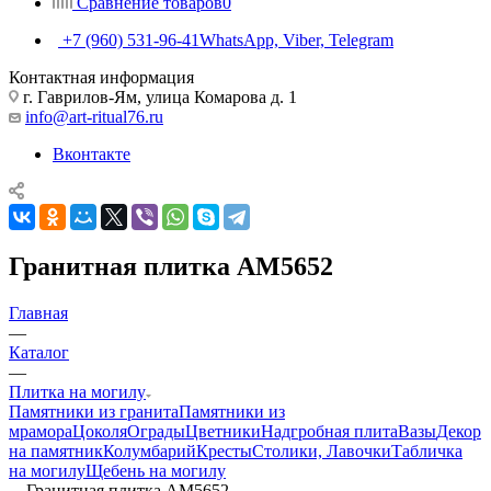
Сравнение товаров
0
+7 (960) 531-96-41
WhatsApp, Viber, Telegram
Контактная информация
г. Гаврилов-Ям, улица Комарова д. 1
info@art-ritual76.ru
Вконтакте
Гранитная плитка AM5652
Главная
—
Каталог
—
Плитка на могилу
Памятники из гранита
Памятники из
мрамора
Цоколя
Ограды
Цветники
Надгробная плита
Вазы
Декор
на памятник
Колумбарий
Кресты
Столики, Лавочки
Табличка
на могилу
Щебень на могилу
—
Гранитная плитка AM5652