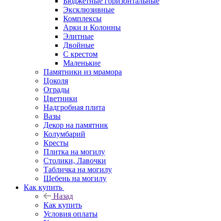
Бюджетные горизонтальные
Эксклюзивные
Комплексы
Арки и Колонны
Элитные
Двойные
С крестом
Маленькие
Памятники из мрамора
Цоколя
Ограды
Цветники
Надгробная плита
Вазы
Декор на памятник
Колумбарий
Кресты
Плитка на могилу
Столики, Лавочки
Табличка на могилу
Щебень на могилу
Как купить
Назад
Как купить
Условия оплаты