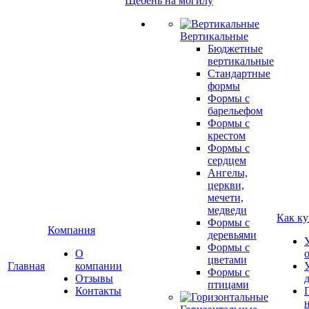
Щебень на могилу
Вертикальные
Бюджетные
вертикальные
Стандартные
формы
Формы с
барельефом
Формы с
крестом
Формы с
сердцем
Ангелы,
церкви,
мечети,
медведи
Как ку
Формы с
Компания
деревьями
Формы с
О
цветами
Главная
компании
Формы с
Отзывы
птицами
Контакты