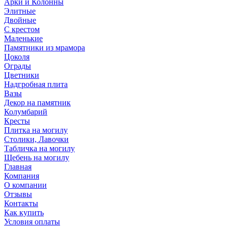
Арки и Колонны
Элитные
Двойные
С крестом
Маленькие
Памятники из мрамора
Цоколя
Ограды
Цветники
Надгробная плита
Вазы
Декор на памятник
Колумбарий
Кресты
Плитка на могилу
Столики, Лавочки
Табличка на могилу
Щебень на могилу
Главная
Компания
О компании
Отзывы
Контакты
Как купить
Условия оплаты