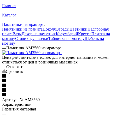
Главная
—
Каталог
—
Памятники из мрамора
Памятники из гранита
Цоколя
Ограды
Цветники
Надгробная
плита
Вазы
Декор на памятник
Колумбарий
Кресты
Плитка на
могилу
Столики, Лавочки
Табличка на могилу
Щебень на
могилу
—
Памятник AM3560 из мрамора
Цена действительна только для интернет-магазина и может
отличаться от цен в розничных магазинах
Отложить
Сравнить
Артикул:
№ AM3560
Характеристики
Гарантия материал
—