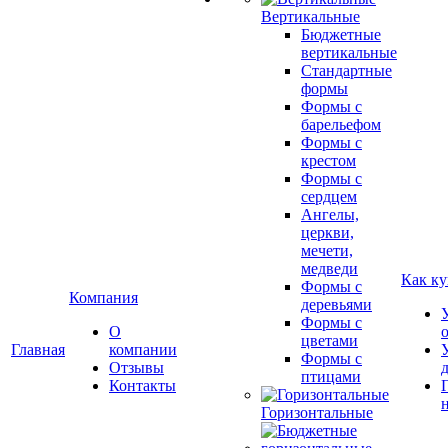
Вертикальные
Бюджетные
вертикальные
Стандартные
формы
Формы с
барельефом
Формы с
крестом
Формы с
сердцем
Ангелы,
церкви,
мечети,
медведи
Как ку
Формы с
Компания
деревьями
Формы с
О
цветами
Главная
компании
Формы с
Отзывы
птицами
Контакты
Горизонтальные