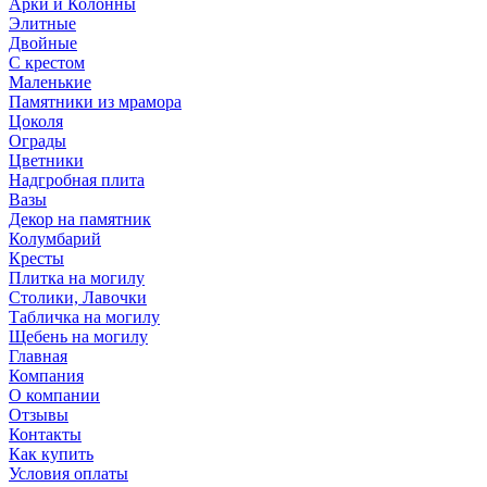
Арки и Колонны
Элитные
Двойные
С крестом
Маленькие
Памятники из мрамора
Цоколя
Ограды
Цветники
Надгробная плита
Вазы
Декор на памятник
Колумбарий
Кресты
Плитка на могилу
Столики, Лавочки
Табличка на могилу
Щебень на могилу
Главная
Компания
О компании
Отзывы
Контакты
Как купить
Условия оплаты