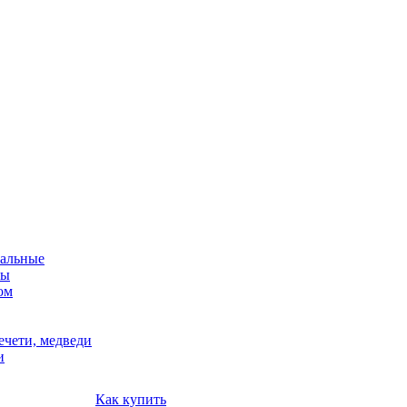
альные
мы
ом
ечети, медведи
и
Как купить