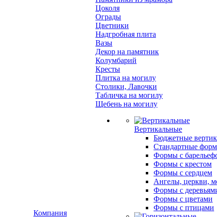
Цоколя
Ограды
Цветники
Надгробная плита
Вазы
Декор на памятник
Колумбарий
Кресты
Плитка на могилу
Столики, Лавочки
Табличка на могилу
Щебень на могилу
Вертикальные
Бюджетные вертик
Стандартные фор
Формы с барельеф
Формы с крестом
Формы с сердцем
Ангелы, церкви, м
Формы с деревьям
Формы с цветами
Формы с птицами
Компания