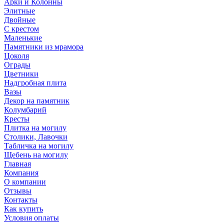
Арки и Колонны
Элитные
Двойные
С крестом
Маленькие
Памятники из мрамора
Цоколя
Ограды
Цветники
Надгробная плита
Вазы
Декор на памятник
Колумбарий
Кресты
Плитка на могилу
Столики, Лавочки
Табличка на могилу
Щебень на могилу
Главная
Компания
О компании
Отзывы
Контакты
Как купить
Условия оплаты