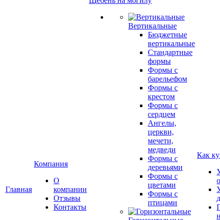
Щебень на могилу
Вертикальные
Бюджетные
вертикальные
Стандартные
формы
Формы с
барельефом
Формы с
крестом
Формы с
сердцем
Ангелы,
церкви,
мечети,
медведи
Как ку
Формы с
Компания
деревьями
Формы с
О
цветами
Главная
компании
Формы с
Отзывы
птицами
Контакты