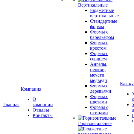
Вертикальные
Бюджетные
вертикальные
Стандартные
формы
Формы с
барельефом
Формы с
крестом
Формы с
сердцем
Ангелы,
церкви,
мечети,
медведи
Как ку
Формы с
Компания
деревьями
Формы с
О
цветами
Главная
компании
Формы с
Отзывы
птицами
Контакты
Горизонтальные