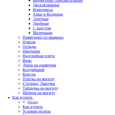
Бюджетные горизонтальные
Эксклюзивные
Комплексы
Арки и Колонны
Элитные
Двойные
С крестом
Маленькие
Памятники из мрамора
Цоколя
Ограды
Цветники
Надгробная плита
Вазы
Декор на памятник
Колумбарий
Кресты
Плитка на могилу
Столики, Лавочки
Табличка на могилу
Щебень на могилу
Как купить
Назад
Как купить
Условия оплаты