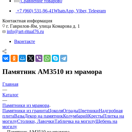
Сравнение товаров
0
+7 (960) 531-96-41
WhatsApp, Viber, Telegram
Контактная информация
г. Гаврилов-Ям, улица Комарова д. 1
info@art-ritual76.ru
Вконтакте
Памятник AM3510 из мрамора
Главная
—
Каталог
—
Памятники из мрамора
Памятники из гранита
Цоколя
Ограды
Цветники
Надгробная
плита
Вазы
Декор на памятник
Колумбарий
Кресты
Плитка на
могилу
Столики, Лавочки
Табличка на могилу
Щебень на
могилу
—
Памятник AM3510 из мрамора