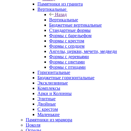
Памятники из гранита
Вертикальные
Назад
Вертикальные
Бюджетные вертикальные
Стандартные формы
Формы с барельефом
Формы с крестом
Формы с сердцем
Ангелы, церкви, мечети, медведи
Формы с деревьями
Формы с цветами
Формы с птицами
Горизонтальные
Бюджетные горизонтальные
Эксклюзивные
Комплексы
Арки и Колонны
Элитные
Двойные
С крестом
Маленькие
Памятники из мрамора
Цоколя
Ограды