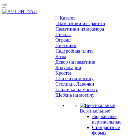
Каталог
Памятники из гранита
Памятники из мрамора
Цоколя
Ограды
Цветники
Надгробная плита
Вазы
Декор на памятник
Колумбарий
Кресты
Плитка на могилу
Столики, Лавочки
Табличка на могилу
Щебень на могилу
Вертикальные
Бюджетные
вертикальные
Стандартные
формы