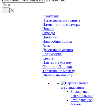
Гранитные памятники в Гаврилов-Яме
Каталог
Памятники из гранита
Памятники из мрамора
Цоколя
Ограды
Цветники
Надгробная плита
Вазы
Декор на памятник
Колумбарий
Кресты
Плитка на могилу
Столики, Лавочки
Табличка на могилу
Щебень на могилу
Вертикальные
Бюджетные
вертикальные
Стандартные
формы