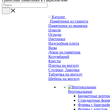
Гранитные памятники в Гаврилов-Яме
Каталог
Памятники из гранита
Памятники из мрамора
Цоколя
Ограды
Цветники
Надгробная плита
Вазы
Декор на памятник
Колумбарий
Кресты
Плитка на могилу
Столики, Лавочки
Табличка на могилу
Щебень на могилу
Вертикальные
Бюджетные вертик
Стандартные фор
Формы с барельеф
Формы с крестом