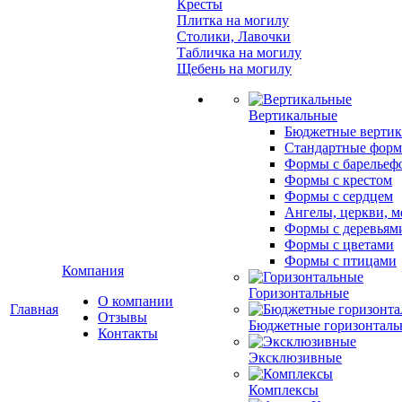
Кресты
Плитка на могилу
Столики, Лавочки
Табличка на могилу
Щебень на могилу
Вертикальные
Бюджетные вертик
Стандартные фор
Формы с барельеф
Формы с крестом
Формы с сердцем
Ангелы, церкви, м
Формы с деревьям
Формы с цветами
Формы с птицами
Компания
Горизонтальные
О компании
Главная
Отзывы
Бюджетные горизонталь
Контакты
Эксклюзивные
Комплексы