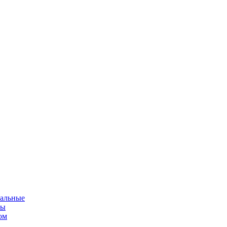
альные
мы
ом