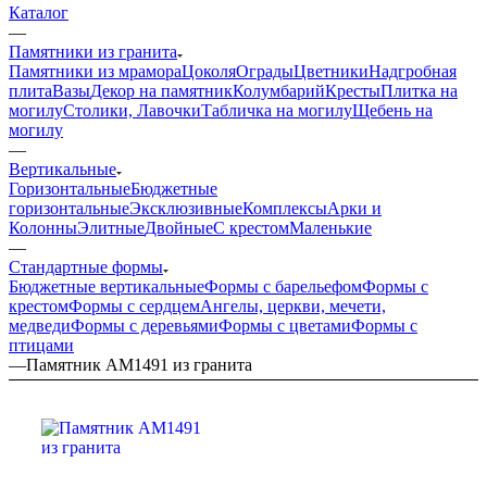
Каталог
—
Памятники из гранита
Памятники из мрамора
Цоколя
Ограды
Цветники
Надгробная
плита
Вазы
Декор на памятник
Колумбарий
Кресты
Плитка на
могилу
Столики, Лавочки
Табличка на могилу
Щебень на
могилу
—
Вертикальные
Горизонтальные
Бюджетные
горизонтальные
Эксклюзивные
Комплексы
Арки и
Колонны
Элитные
Двойные
С крестом
Маленькие
—
Стандартные формы
Бюджетные вертикальные
Формы с барельефом
Формы с
крестом
Формы с сердцем
Ангелы, церкви, мечети,
медведи
Формы с деревьями
Формы с цветами
Формы с
птицами
—
Памятник AM1491 из гранита