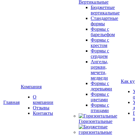
Вертикальные
Бюджетные
вертикальные
Стандартные
формы
Формы с
барельефом
Формы с
крестом
Формы с
сердцем
Ангелы,
церкви,
мечети,
медведи
Как ку
Формы с
Компания
деревьями
Формы с
О
цветами
Главная
компании
Формы с
Отзывы
птицами
Контакты
Горизонтальные