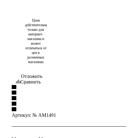
Цена
действительна
только для
интернет-
магазина и
может
отличаться от
цен в
розничных
магазинах
Отложить
Сравнить
Артикул:
№ AM1491