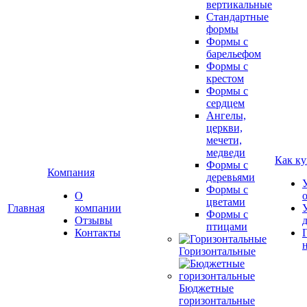
вертикальные
Стандартные
формы
Формы с
барельефом
Формы с
крестом
Формы с
сердцем
Ангелы,
церкви,
мечети,
медведи
Как ку
Формы с
Компания
деревьями
Формы с
О
цветами
Главная
компании
Формы с
Отзывы
птицами
Контакты
Горизонтальные
Бюджетные
горизонтальные