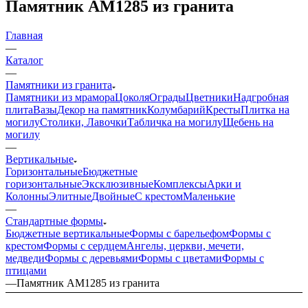
Памятник AM1285 из гранита
Главная
—
Каталог
—
Памятники из гранита
Памятники из мрамора
Цоколя
Ограды
Цветники
Надгробная
плита
Вазы
Декор на памятник
Колумбарий
Кресты
Плитка на
могилу
Столики, Лавочки
Табличка на могилу
Щебень на
могилу
—
Вертикальные
Горизонтальные
Бюджетные
горизонтальные
Эксклюзивные
Комплексы
Арки и
Колонны
Элитные
Двойные
С крестом
Маленькие
—
Стандартные формы
Бюджетные вертикальные
Формы с барельефом
Формы с
крестом
Формы с сердцем
Ангелы, церкви, мечети,
медведи
Формы с деревьями
Формы с цветами
Формы с
птицами
—
Памятник AM1285 из гранита