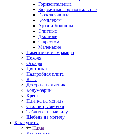
Горизонтальные
Бюджетные горизонтальные
Эксклюзивные
Комплексы
Арки и Колонны
Элитные
Двойные
С крестом
Маленькие
Памятники из мрамора
Цоколя
Ограды
Цветники
Надгробная плита
Вазы
Декор на памятник
Колумбарий
Кресты
Плитка на могилу
Столики, Лавочки
Табличка на могилу
Щебень на могилу
Как купить
Назад
Как купить