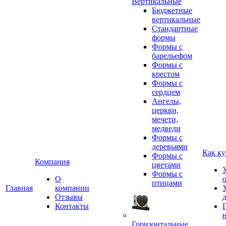
Вертикальные
Бюджетные
вертикальные
Стандартные
формы
Формы с
барельефом
Формы с
крестом
Формы с
сердцем
Ангелы,
церкви,
мечети,
медведи
Формы с
деревьями
Как ку
Формы с
Компания
цветами
Формы с
О
птицами
Главная
компании
Отзывы
Контакты
Горизонтальные