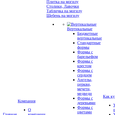
Плитка на могилу
Столики, Лавочки
Табличка на могилу
Щебень на могилу
Вертикальные
Бюджетные
вертикальные
Стандартные
формы
Формы с
барельефом
Формы с
крестом
Формы с
сердцем
Ангелы,
церкви,
мечети,
медведи
Как ку
Формы с
Компания
деревьями
Формы с
О
цветами
Главная
компании