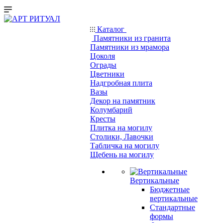
Каталог
Памятники из гранита
Памятники из мрамора
Цоколя
Ограды
Цветники
Надгробная плита
Вазы
Декор на памятник
Колумбарий
Кресты
Плитка на могилу
Столики, Лавочки
Табличка на могилу
Щебень на могилу
Вертикальные
Бюджетные
вертикальные
Стандартные
формы