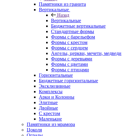
Памятники из гранита
Вертикальные
Назад
Вертикальные
Бюджетные вертикальные
Стандартные формы
Формы с барельефом
Формы с крестом
Формы с сердцем
Ангелы, церкви, мечети, медведи
Формы с деревьями
Формы с цветами
Формы с птицами
Горизонтальные
Бюджетные горизонтальные
Эксклюзивные
Комплексы
Арки и Колонны
Элитные
Двойные
С крестом
Маленькие
Памятники из мрамора
Цоколя
Ограды