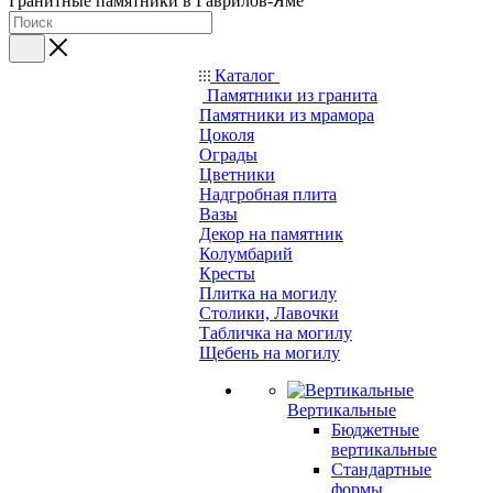
Гранитные памятники в Гаврилов-Яме
Каталог
Памятники из гранита
Памятники из мрамора
Цоколя
Ограды
Цветники
Надгробная плита
Вазы
Декор на памятник
Колумбарий
Кресты
Плитка на могилу
Столики, Лавочки
Табличка на могилу
Щебень на могилу
Вертикальные
Бюджетные
вертикальные
Стандартные
формы