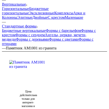
Вертикальные
Горизонтальные
Бюджетные
горизонтальные
Эксклюзивные
Комплексы
Арки и
Колонны
Элитные
Двойные
С крестом
Маленькие
—
Стандартные формы
Бюджетные вертикальные
Формы с барельефом
Формы с
крестом
Формы с сердцем
Ангелы, церкви, мечети,
медведи
Формы с деревьями
Формы с цветами
Формы с
птицами
—
Памятник AM1001 из гранита
Цена
действительна
только для
интернет-
магазина и