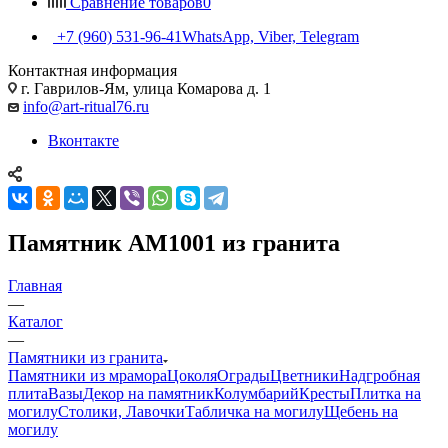
Сравнение товаров
0
+7 (960) 531-96-41
WhatsApp, Viber, Telegram
Контактная информация
г. Гаврилов-Ям, улица Комарова д. 1
info@art-ritual76.ru
Вконтакте
Памятник AM1001 из гранита
Главная
—
Каталог
—
Памятники из гранита
Памятники из мрамора
Цоколя
Ограды
Цветники
Надгробная
плита
Вазы
Декор на памятник
Колумбарий
Кресты
Плитка на
могилу
Столики, Лавочки
Табличка на могилу
Щебень на
могилу
—