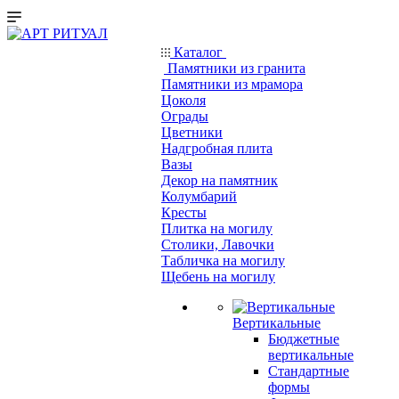
Каталог
Памятники из гранита
Памятники из мрамора
Цоколя
Ограды
Цветники
Надгробная плита
Вазы
Декор на памятник
Колумбарий
Кресты
Плитка на могилу
Столики, Лавочки
Табличка на могилу
Щебень на могилу
Вертикальные
Бюджетные
вертикальные
Стандартные
формы