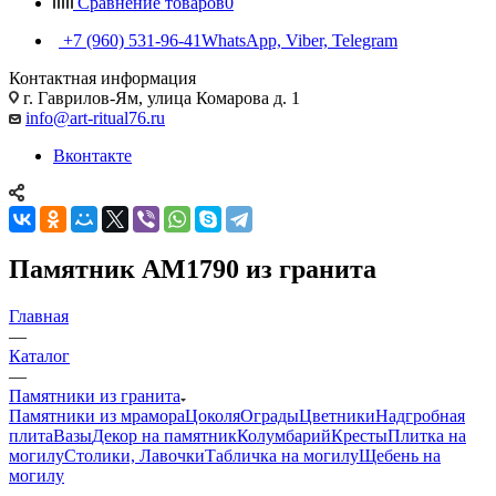
Сравнение товаров
0
+7 (960) 531-96-41
WhatsApp, Viber, Telegram
Контактная информация
г. Гаврилов-Ям, улица Комарова д. 1
info@art-ritual76.ru
Вконтакте
Памятник AM1790 из гранита
Главная
—
Каталог
—
Памятники из гранита
Памятники из мрамора
Цоколя
Ограды
Цветники
Надгробная
плита
Вазы
Декор на памятник
Колумбарий
Кресты
Плитка на
могилу
Столики, Лавочки
Табличка на могилу
Щебень на
могилу
—