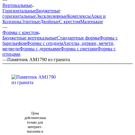
Вертикальные
Горизонтальные
Бюджетные
горизонтальные
Эксклюзивные
Комплексы
Арки и
Колонны
Элитные
Двойные
С крестом
Маленькие
—
Формы с крестом
Бюджетные вертикальные
Стандартные формы
Формы с
барельефом
Формы с сердцем
Ангелы, церкви, мечети,
медведи
Формы с деревьями
Формы с цветами
Формы с
птицами
—
Памятник AM1790 из гранита
Цена
действительна
только для
интернет-
магазина и