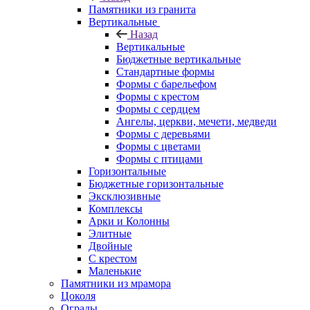
Памятники из гранита
Вертикальные
Назад
Вертикальные
Бюджетные вертикальные
Стандартные формы
Формы с барельефом
Формы с крестом
Формы с сердцем
Ангелы, церкви, мечети, медведи
Формы с деревьями
Формы с цветами
Формы с птицами
Горизонтальные
Бюджетные горизонтальные
Эксклюзивные
Комплексы
Арки и Колонны
Элитные
Двойные
С крестом
Маленькие
Памятники из мрамора
Цоколя
Ограды