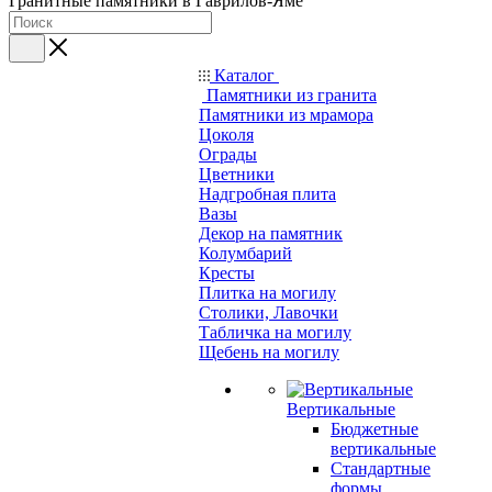
Гранитные памятники в Гаврилов-Яме
Каталог
Памятники из гранита
Памятники из мрамора
Цоколя
Ограды
Цветники
Надгробная плита
Вазы
Декор на памятник
Колумбарий
Кресты
Плитка на могилу
Столики, Лавочки
Табличка на могилу
Щебень на могилу
Вертикальные
Бюджетные
вертикальные
Стандартные
формы