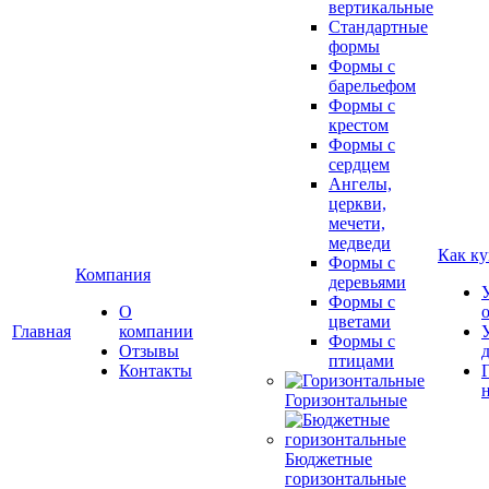
вертикальные
Стандартные
формы
Формы с
барельефом
Формы с
крестом
Формы с
сердцем
Ангелы,
церкви,
мечети,
медведи
Как ку
Формы с
Компания
деревьями
Формы с
О
цветами
Главная
компании
Формы с
Отзывы
птицами
Контакты
Горизонтальные
Бюджетные
горизонтальные