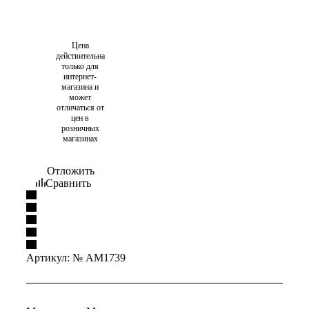
Цена
действительна
только для
интернет-
магазина и
может
отличаться от
цен в
розничных
магазинах
Отложить
Сравнить
Артикул:
№ AM1739