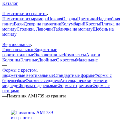
Каталог
—
Памятники из гранита
Памятники из мрамора
Цоколя
Ограды
Цветники
Надгробная
плита
Вазы
Декор на памятник
Колумбарий
Кресты
Плитка на
могилу
Столики, Лавочки
Табличка на могилу
Щебень на
могилу
—
Вертикальные
Горизонтальные
Бюджетные
горизонтальные
Эксклюзивные
Комплексы
Арки и
Колонны
Элитные
Двойные
С крестом
Маленькие
—
Формы с крестом
Бюджетные вертикальные
Стандартные формы
Формы с
барельефом
Формы с сердцем
Ангелы, церкви, мечети,
медведи
Формы с деревьями
Формы с цветами
Формы с
птицами
—
Памятник AM1739 из гранита