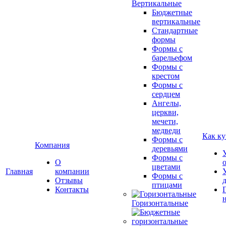
Вертикальные
Бюджетные
вертикальные
Стандартные
формы
Формы с
барельефом
Формы с
крестом
Формы с
сердцем
Ангелы,
церкви,
мечети,
медведи
Как ку
Формы с
Компания
деревьями
Формы с
О
цветами
Главная
компании
Формы с
Отзывы
птицами
Контакты
Горизонтальные