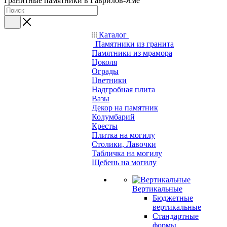
Гранитные памятники в Гаврилов-Яме
Каталог
Памятники из гранита
Памятники из мрамора
Цоколя
Ограды
Цветники
Надгробная плита
Вазы
Декор на памятник
Колумбарий
Кресты
Плитка на могилу
Столики, Лавочки
Табличка на могилу
Щебень на могилу
Вертикальные
Бюджетные
вертикальные
Стандартные
формы