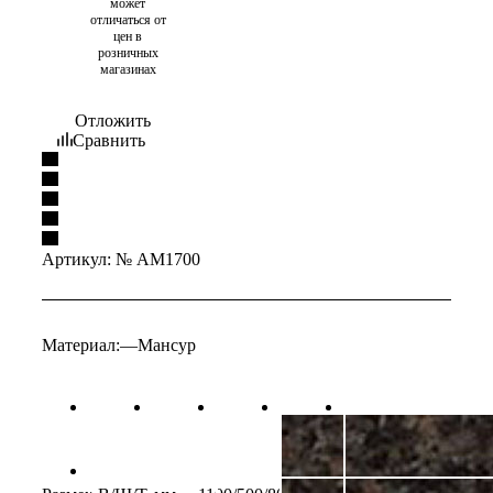
может
отличаться от
цен в
розничных
магазинах
Отложить
Сравнить
Артикул:
№ AM1700
Материал:
—
Мансур