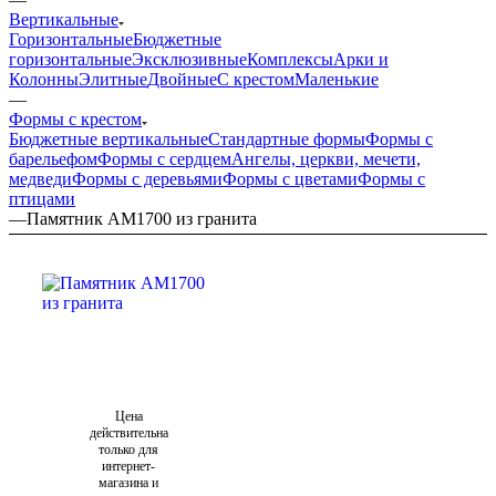
Вертикальные
Горизонтальные
Бюджетные
горизонтальные
Эксклюзивные
Комплексы
Арки и
Колонны
Элитные
Двойные
С крестом
Маленькие
—
Формы с крестом
Бюджетные вертикальные
Стандартные формы
Формы с
барельефом
Формы с сердцем
Ангелы, церкви, мечети,
медведи
Формы с деревьями
Формы с цветами
Формы с
птицами
—
Памятник AM1700 из гранита
Цена
действительна
только для
интернет-
магазина и