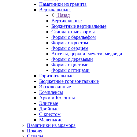
Памятники из гранита
Вертикальные
Назад
Вертикальные
Бюджетные вертикальные
Стандартные формы
Формы с барельефом
Формы с крестом
Формы с сердцем
Ангелы, церкви, мечети, медведи
Формы с деревьями
Формы с цветами
Формы с птицами
Горизонтальные
Бюджетные горизонтальные
Эксклюзивные
Комплексы
Арки и Колонны
Элитные
Двойные
С крестом
Маленькие
Памятники из мрамора
Цоколя
Ограды