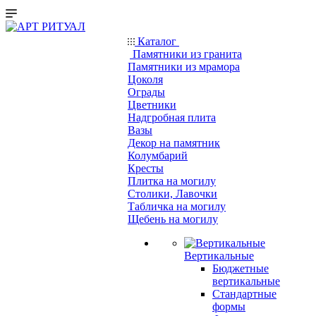
Каталог
Памятники из гранита
Памятники из мрамора
Цоколя
Ограды
Цветники
Надгробная плита
Вазы
Декор на памятник
Колумбарий
Кресты
Плитка на могилу
Столики, Лавочки
Табличка на могилу
Щебень на могилу
Вертикальные
Бюджетные
вертикальные
Стандартные
формы