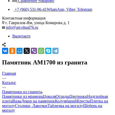
Сравнение товаров
0
+7 (960) 531-96-41
WhatsApp, Viber, Telegram
Контактная информация
г. Гаврилов-Ям, улица Комарова д. 1
info@art-ritual76.ru
Вконтакте
Памятник AM1700 из гранита
Главная
—
Каталог
—
Памятники из гранита
Памятники из мрамора
Цоколя
Ограды
Цветники
Надгробная
плита
Вазы
Декор на памятник
Колумбарий
Кресты
Плитка на
могилу
Столики, Лавочки
Табличка на могилу
Щебень на
могилу
—