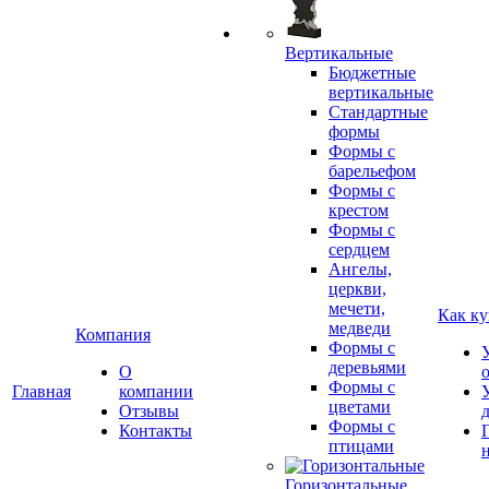
Вертикальные
Бюджетные
вертикальные
Стандартные
формы
Формы с
барельефом
Формы с
крестом
Формы с
сердцем
Ангелы,
церкви,
мечети,
Как ку
медведи
Компания
Формы с
деревьями
О
Формы с
Главная
компании
цветами
Отзывы
Формы с
Контакты
птицами
Горизонтальные