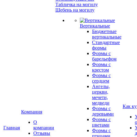
Табличка на могилу
Щебень на могилу
Вертикальные
Бюджетные
вертикальные
Стандартные
формы
Формы с
барельефом
Формы с
крестом
Формы с
сердцем
Ангелы,
церкви,
мечети,
медведи
Как ку
Формы с
Компания
деревьями
Формы с
О
цветами
Главная
компании
Формы с
Отзывы
птицами