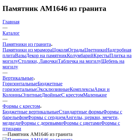
Памятник AM1646 из гранита
Главная
—
Каталог
—
Памятники из гранита
Памятники из мрамора
Цоколя
Ограды
Цветники
Надгробная
плита
Вазы
Декор на памятник
Колумбарий
Кресты
Плитка на
могилу
Столики, Лавочки
Табличка на могилу
Щебень на
могилу
—
Вертикальные
Горизонтальные
Бюджетные
горизонтальные
Эксклюзивные
Комплексы
Арки и
Колонны
Элитные
Двойные
С крестом
Маленькие
—
Формы с крестом
Бюджетные вертикальные
Стандартные формы
Формы с
барельефом
Формы с сердцем
Ангелы, церкви, мечети,
медведи
Формы с деревьями
Формы с цветами
Формы с
птицами
—
Памятник AM1646 из гранита