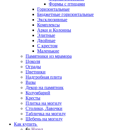
Формы с птицами
Горизонтальные
Бюджетные горизонтальные
Эксклюзивные
Комплексы
Арки и Колонны
Элитные
Двойные
С крестом
Маленькие
Памятники из мрамора
Цоколя
Ограды
Цветники
Надгробная плита
Вазы
Декор на памятник
Колумбарий
Кресты
Плитка на могилу
Столики, Лавочки
Табличка на могилу
Щебень на могилу
Как купить
Назад