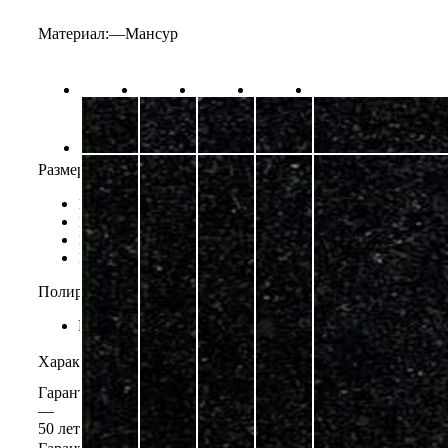
Материал:
—
Мансур
Размер В/Ш/Т, мм.
—
1100/500/80
1100/500/80
1200/600/80;
1300/600/80;
1400/600/80;
Полировка
—
Круговая
Круговая
Характеристики
Гарантия материал
—
50 лет