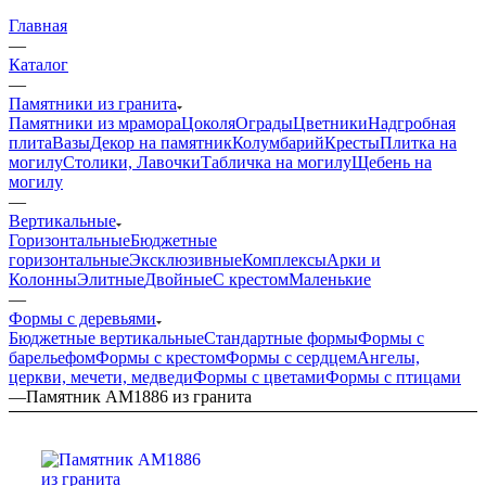
Главная
—
Каталог
—
Памятники из гранита
Памятники из мрамора
Цоколя
Ограды
Цветники
Надгробная
плита
Вазы
Декор на памятник
Колумбарий
Кресты
Плитка на
могилу
Столики, Лавочки
Табличка на могилу
Щебень на
могилу
—
Вертикальные
Горизонтальные
Бюджетные
горизонтальные
Эксклюзивные
Комплексы
Арки и
Колонны
Элитные
Двойные
С крестом
Маленькие
—
Формы с деревьями
Бюджетные вертикальные
Стандартные формы
Формы с
барельефом
Формы с крестом
Формы с сердцем
Ангелы,
церкви, мечети, медведи
Формы с цветами
Формы с птицами
—
Памятник AM1886 из гранита