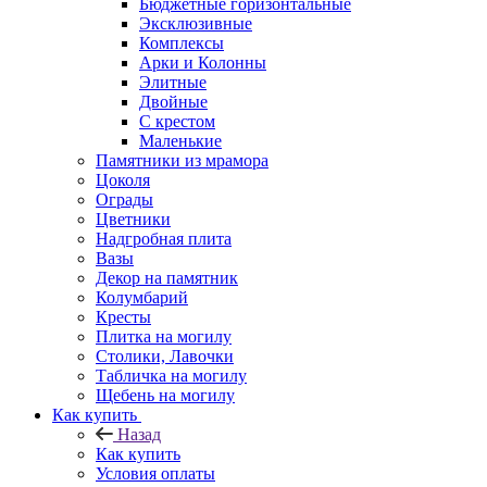
Бюджетные горизонтальные
Эксклюзивные
Комплексы
Арки и Колонны
Элитные
Двойные
С крестом
Маленькие
Памятники из мрамора
Цоколя
Ограды
Цветники
Надгробная плита
Вазы
Декор на памятник
Колумбарий
Кресты
Плитка на могилу
Столики, Лавочки
Табличка на могилу
Щебень на могилу
Как купить
Назад
Как купить
Условия оплаты