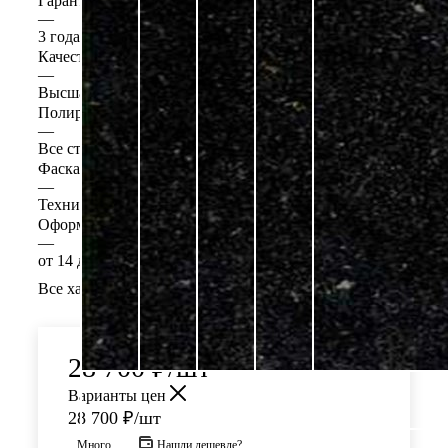
Гарантия установка
—
3 года
Качество
—
Высшая категория
Полировка
—
Все стороны
Фаска
—
Техническая (1-10 мм.)
Оформление "под ключ"
—
от 14 дней
Все характеристики
28 700
₽
/шт
Варианты цен
28 700
₽
/шт
Много
Нашли дешевле?