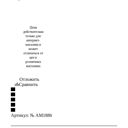
Цена
действительна
только для
интернет-
магазина и
может
отличаться от
цен в
розничных
магазинах
Отложить
Сравнить
Артикул:
№ AM1886