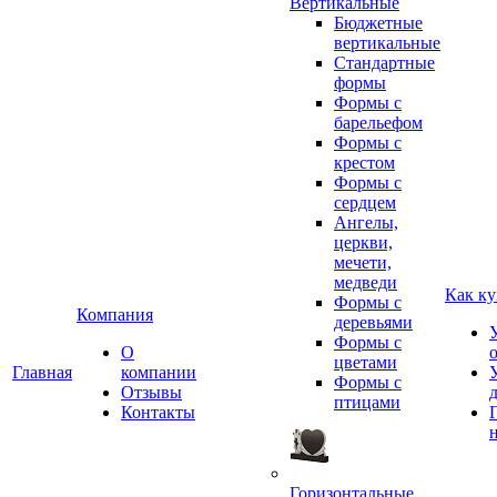
Вертикальные
Бюджетные
вертикальные
Стандартные
формы
Формы с
барельефом
Формы с
крестом
Формы с
сердцем
Ангелы,
церкви,
мечети,
медведи
Как ку
Формы с
Компания
деревьями
Формы с
О
цветами
Главная
компании
Формы с
Отзывы
птицами
Контакты
Горизонтальные