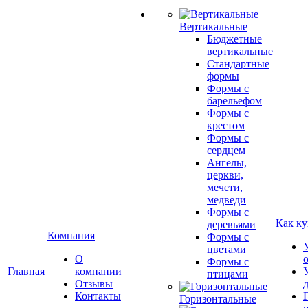
Вертикальные
Бюджетные
вертикальные
Стандартные
формы
Формы с
барельефом
Формы с
крестом
Формы с
сердцем
Ангелы,
церкви,
мечети,
медведи
Формы с
Как ку
деревьями
Компания
Формы с
цветами
О
Формы с
Главная
компании
птицами
Отзывы
Контакты
Горизонтальные