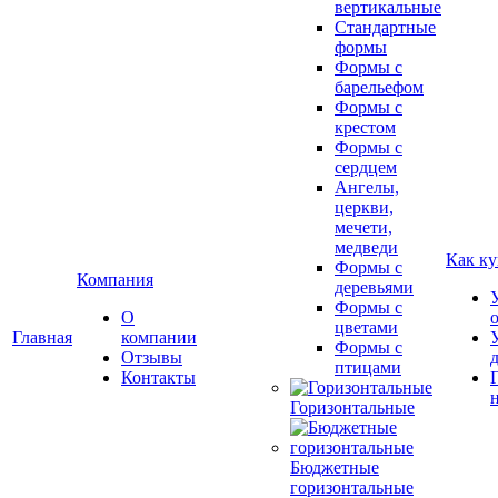
вертикальные
Стандартные
формы
Формы с
барельефом
Формы с
крестом
Формы с
сердцем
Ангелы,
церкви,
мечети,
медведи
Как ку
Формы с
Компания
деревьями
Формы с
О
цветами
Главная
компании
Формы с
Отзывы
птицами
Контакты
Горизонтальные
Бюджетные
горизонтальные