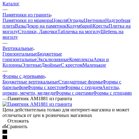
Каталог
—
Памятники из гранита
Памятники из мрамора
Цоколя
Ограды
Цветники
Надгробная
плита
Вазы
Декор на памятник
Колумбарий
Кресты
Плитка на
могилу
Столики, Лавочки
Табличка на могилу
Щебень на
могилу
—
Вертикальные
Горизонтальные
Бюджетные
горизонтальные
Эксклюзивные
Комплексы
Арки и
Колонны
Элитные
Двойные
С крестом
Маленькие
—
Формы с деревьями
Бюджетные вертикальные
Стандартные формы
Формы с
барельефом
Формы с крестом
Формы с сердцем
Ангелы,
церкви, мечети, медведи
Формы с цветами
Формы с птицами
—
Памятник AM1881 из гранита
Цена действительна только для интернет-магазина и может
отличаться от цен в розничных магазинах
Отложить
Сравнить