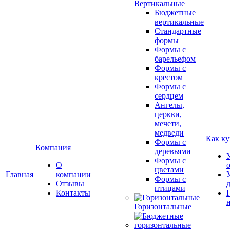
Вертикальные
Бюджетные
вертикальные
Стандартные
формы
Формы с
барельефом
Формы с
крестом
Формы с
сердцем
Ангелы,
церкви,
мечети,
медведи
Как ку
Формы с
Компания
деревьями
Формы с
О
цветами
Главная
компании
Формы с
Отзывы
птицами
Контакты
Горизонтальные