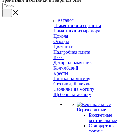
Гранитные памятники в Гаврилов-Яме
Каталог
Памятники из гранита
Памятники из мрамора
Цоколя
Ограды
Цветники
Надгробная плита
Вазы
Декор на памятник
Колумбарий
Кресты
Плитка на могилу
Столики, Лавочки
Табличка на могилу
Щебень на могилу
Вертикальные
Бюджетные
вертикальные
Стандартные
формы