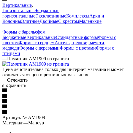
Вертикальные
Горизонтальные
Бюджетные
горизонтальные
Эксклюзивные
Комплексы
Арки и
Колонны
Элитные
Двойные
С крестом
Маленькие
—
Формы с барельефом
Бюджетные вертикальные
Стандартные формы
Формы с
крестом
Формы с сердцем
Ангелы, церкви, мечети,
медведи
Формы с деревьями
Формы с цветами
Формы с
птицами
—
Памятник AM1909 из гранита
Цена действительна только для интернет-магазина и может
отличаться от цен в розничных магазинах
Отложить
Сравнить
Артикул:
№ AM1909
Материал:
—
Мансур