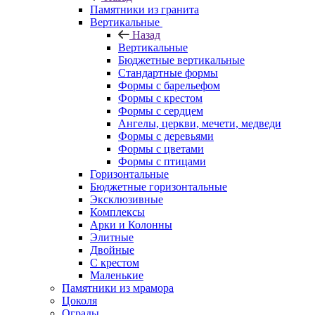
Памятники из гранита
Вертикальные
Назад
Вертикальные
Бюджетные вертикальные
Стандартные формы
Формы с барельефом
Формы с крестом
Формы с сердцем
Ангелы, церкви, мечети, медведи
Формы с деревьями
Формы с цветами
Формы с птицами
Горизонтальные
Бюджетные горизонтальные
Эксклюзивные
Комплексы
Арки и Колонны
Элитные
Двойные
С крестом
Маленькие
Памятники из мрамора
Цоколя
Ограды