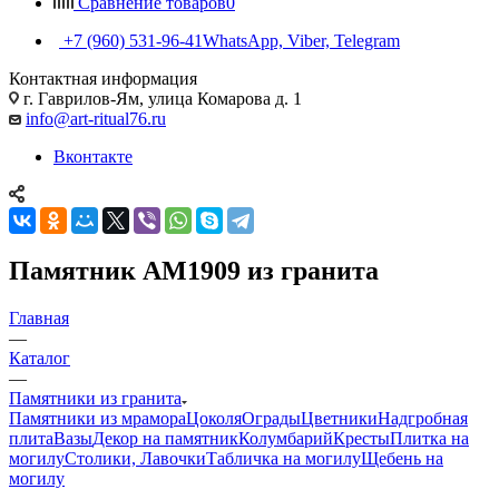
Сравнение товаров
0
+7 (960) 531-96-41
WhatsApp, Viber, Telegram
Контактная информация
г. Гаврилов-Ям, улица Комарова д. 1
info@art-ritual76.ru
Вконтакте
Памятник AM1909 из гранита
Главная
—
Каталог
—
Памятники из гранита
Памятники из мрамора
Цоколя
Ограды
Цветники
Надгробная
плита
Вазы
Декор на памятник
Колумбарий
Кресты
Плитка на
могилу
Столики, Лавочки
Табличка на могилу
Щебень на
могилу
—