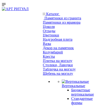
Каталог
Памятники из гранита
Памятники из мрамора
Цоколя
Ограды
Цветники
Надгробная плита
Вазы
Декор на памятник
Колумбарий
Кресты
Плитка на могилу
Столики, Лавочки
Табличка на могилу
Щебень на могилу
Вертикальные
Бюджетные
вертикальные
Стандартные
формы