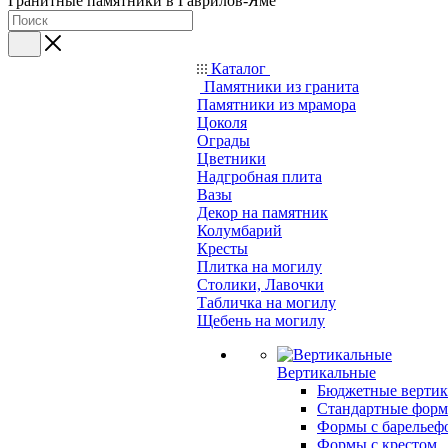
Гранитные памятники в Гаврилов-Яме
Каталог
Памятники из гранита
Памятники из мрамора
Цоколя
Ограды
Цветники
Надгробная плита
Вазы
Декор на памятник
Колумбарий
Кресты
Плитка на могилу
Столики, Лавочки
Табличка на могилу
Щебень на могилу
Вертикальные
Бюджетные вертик
Стандартные фор
Формы с барельеф
Формы с крестом