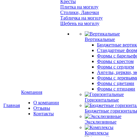
Кресты
Плитка на могилу
Столики, Лавочки
Табличка на могилу
Щебень на могилу
Вертикальные
Бюджетные вертик
Стандартные фор
Формы с барельеф
Формы с крестом
Формы с сердцем
Ангелы, церкви, м
Формы с деревьям
Формы с цветами
Формы с птицами
Компания
Горизонтальные
О компании
Главная
Отзывы
Бюджетные горизонталь
Контакты
Эксклюзивные
Комплексы