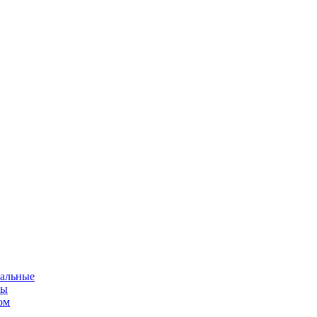
альные
мы
ом